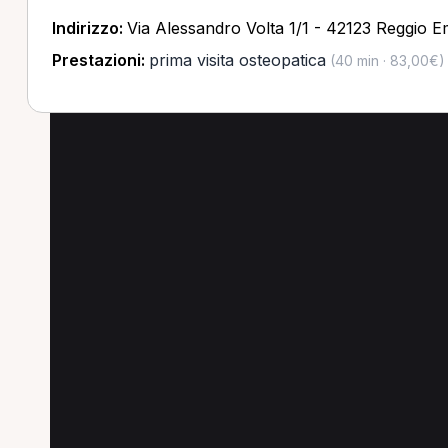
Indirizzo:
Via Alessandro Volta 1/1 - 42123 Reggio Em
Prestazioni:
prima visita osteopatica
(40 min · 83,00€)
Altre prestazioni in p
Scopri altre prestazioni disponibili in provinc
Trattamento osteopatico in provincia di Reggio E
Valutazione posturale in provincia di Reggio Emil