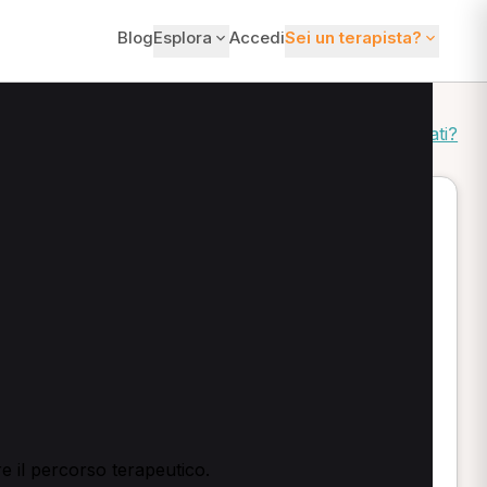
Blog
Esplora
Accedi
Sei un terapista?
Come ordiniamo i risultati?
le e trattamenti mirati: puoi confrontare approcci e
sponibilità e invia la richiesta di prenotazione.
.
Disturbi trattati:
cervicalgie e lombalgie, cefalee e
e il percorso terapeutico.