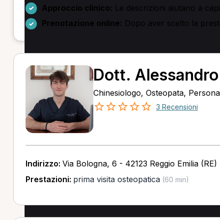
Approccio clinico:
Le descrizioni aiutano a capir
Prenotazione online:
Dopo aver scelto la presta
Dott. Alessandro
Chinesiologo, Osteopata, Persona
3 Recensioni
Indirizzo:
Via Bologna, 6 - 42123 Reggio Emilia (RE)
Prestazioni:
prima visita osteopatica
(60 min)