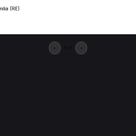
ilia (RE)
←
1
/ 1
→
rovincia di Reggio Emilia
ia di Reggio Emilia.
milia
Visita osteopatica di controllo in provincia di Reggio Emilia
ia