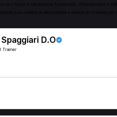
e se il focus è valutazione funzionale, chinesiterapia o trat
zione puoi vedere le disponibilità e inviare la richiesta per
 Spaggiari D.O
l Trainer