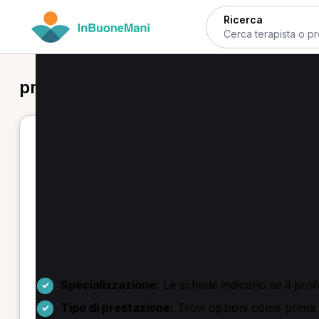
Ricerca
prima visita osteopatica in provincia 
Prima visita osteopatica a Reggio 
Se cerchi una prima visita osteopatica a Reggio Emili
prenotare la prestazione online. Scegli il professionis
Servizi frequenti:
prima visita osteopatica, trattamen
mal di schiena, disturbi viscerali e sciatalgia.
Come scegliere e prenotare
Specializzazione:
Le schede indicano se il profe
Tipo di prestazione:
Trovi opzioni come prima vi