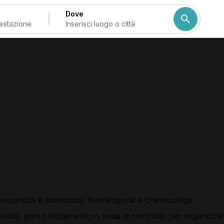
Dove
di Reggio Emilia
Emilia
a, qui trovi professionisti che offrono valutazione funziona
ta, seleziona la prima visita o il primo trattamento, vedi le di
to osteopatico, visita di controllo, seduta di chinesiterapia
ssionista è osteopata, fisioterapista o chinesiologo.
sita, primo trattamento o visita di controllo per organizzar