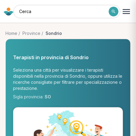
Cerca
Home
/
Province
/
Sondrio
Terapisti in provincia di Sondrio
Seleziona una città per visualizzare i terapisti
disponibili nella provincia di Sondrio, oppure utilizza le
ricerche consigliate per filtrare per specializzazione o
prestazione.
Sigla provincia:
SO