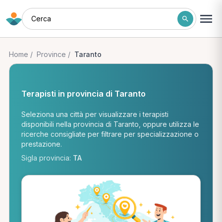
Cerca
Home
/
Province
/
Taranto
Terapisti in provincia di Taranto
Seleziona una città per visualizzare i terapisti
disponibili nella provincia di Taranto, oppure utilizza le
ricerche consigliate per filtrare per specializzazione o
prestazione.
Sigla provincia:
TA