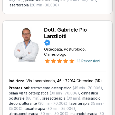
laserterapia
(20 min · 30,00€)
Dott. Gabriele Pio
Lanzilotti
Osteopata, Posturologo,
Chinesiologo
13 Recensioni
Indirizzo:
Via Locorotondo, 46 - 72014 Cisternino (BR)
Prestazioni:
trattamento osteopatico
(45 min · 70,00€)
,
prima visita osteopatica
(30 min · 70,00€)
,
ginnastica
posturale
(60 min)
,
pressoterapia
(30 min)
,
massaggio
decontratturante
(30 min · 70,00€)
,
laserterapia
(15 min ·
35,00€)
,
tecarterapia
(30 min · 35,00€)
,
ultrasuonoterapia
(30 min · 30,00€)
,
magnetoterapia
(30