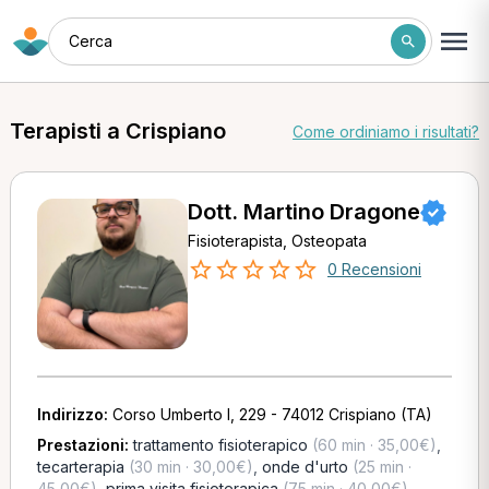
Cerca
Terapisti a Crispiano
Come ordiniamo i risultati?
Dott. Martino Dragone
Fisioterapista, Osteopata
0 Recensioni
Indirizzo:
Corso Umberto I, 229 - 74012 Crispiano (TA)
Prestazioni:
trattamento fisioterapico
(60 min · 35,00€)
,
tecarterapia
(30 min · 30,00€)
,
onde d'urto
(25 min ·
45,00€)
,
prima visita fisioterapica
(75 min · 40,00€)
,