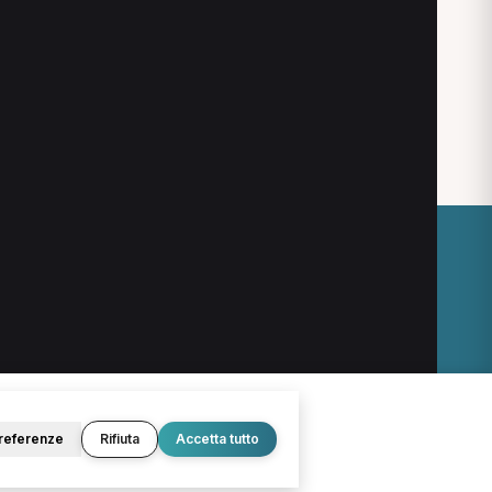
O
LEGALE
Termini e condizioni
Privacy Policy
Cookie Policy
referenze
Rifiuta
Accetta tutto
© 2026 D.Lab S.r.l. — InBuoneMani