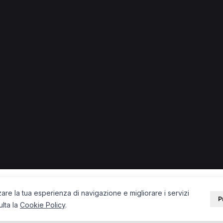
 in provincia di Terni
 + città) in provincia di Terni.
inesiologo a Terni
Ostetrica a Terni
PORTALE
SUPPORT
Sei un paziente?
Contatti
Sei un terapista?
Guide
Blog
zare la tua esperienza di navigazione e migliorare i servizi
P
ulta la
Cookie Policy
.