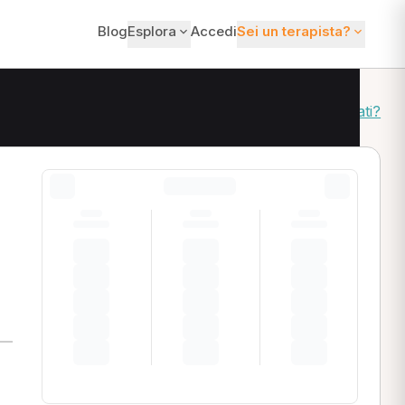
Blog
Esplora
Accedi
Sei un terapista?
Come ordiniamo i risultati?