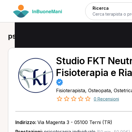
Ricerca
psicoterapia individuale in provincia 
Studio FKT Neutr
Fisioterapia e Ria
Fisioterapista, Osteopata, Ostetri
0 Recensioni
Indirizzo:
Via Magenta 3 - 05100 Terni (TR)
Prestazioni:
psicoterapia individuale
(50 min · 50,00€)