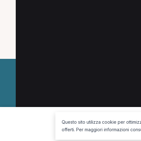
Ricerche più frequenti
Le combinazioni più cercate (specializzazione
Fisioterapista a Terni
Osteopata a Terni
Ch
La piattaforma per trovare il terapista giusto, vicino a te.
Questo sito utilizza cookie per ottimiz
offerti. Per maggiori informazioni cons
Seguici