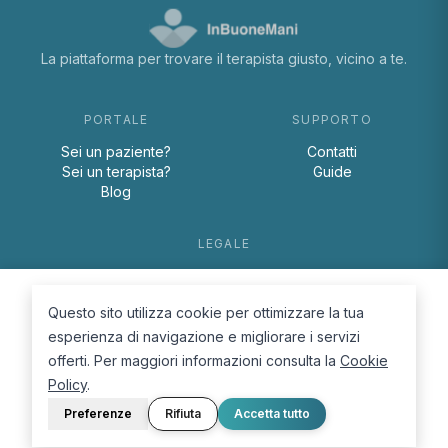
La piattaforma per trovare il terapista giusto, vicino a te.
PORTALE
SUPPORTO
Sei un paziente?
Contatti
Sei un terapista?
Guide
Blog
LEGALE
Termini e condizioni
Privacy Policy
Questo sito utilizza cookie per ottimizzare la tua
Cookie Policy
esperienza di navigazione e migliorare i servizi
offerti. Per maggiori informazioni consulta la
Cookie
Policy
.
Preferenze
Rifiuta
Accetta tutto
© 2026 D.Lab S.r.l. — InBuoneMani