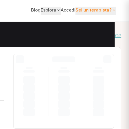
Blog
Esplora
Accedi
Sei un terapista?
Come ordiniamo i risultati?