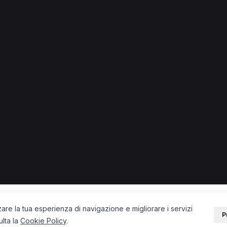
i in provincia di Vibo Valenti
 + città) in provincia di Vibo Valentia.
di
PORTALE
SUPPORT
Sei un paziente?
Contatti
Sei un terapista?
Guide
Blog
zare la tua esperienza di navigazione e migliorare i servizi
P
ulta la
Cookie Policy
.