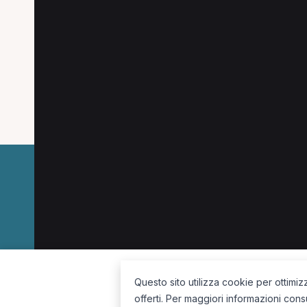
Ricerche più frequent
Le combinazioni più cercate (specializzazione
Personal Trainer a Ricadi
Fisioterapista a Rica
La piattaforma per trovare il terapista giusto, vicino a te.
Questo sito utilizza cookie per ottimiz
offerti. Per maggiori informazioni cons