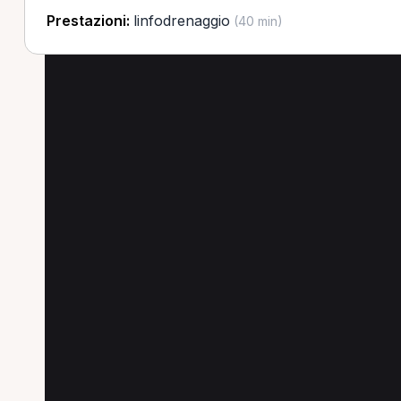
Prestazioni:
linfodrenaggio
(40 min)
Altre prestazioni in p
Scopri altre prestazioni disponibili in provinc
Rieducazione posturale in provincia di Vibo Vale
Magnetoterapia in provincia di Vibo Valentia
Pressoterapia in provincia di Vibo Valentia
On