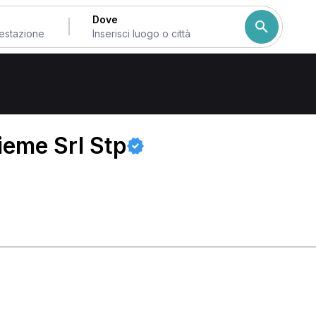
Dove
lentia
ieme Srl Stp