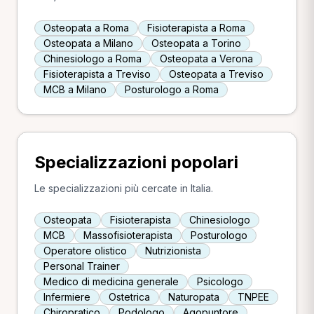
Osteopata a Roma
Fisioterapista a Roma
Osteopata a Milano
Osteopata a Torino
Chinesiologo a Roma
Osteopata a Verona
Fisioterapista a Treviso
Osteopata a Treviso
MCB a Milano
Posturologo a Roma
Specializzazioni popolari
Le specializzazioni più cercate in Italia.
Osteopata
Fisioterapista
Chinesiologo
MCB
Massofisioterapista
Posturologo
Operatore olistico
Nutrizionista
Personal Trainer
Medico di medicina generale
Psicologo
Infermiere
Ostetrica
Naturopata
TNPEE
Chiropratico
Podologo
Agopuntore