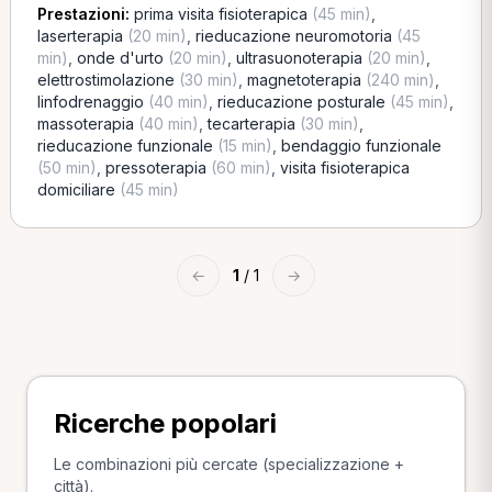
Prestazioni:
prima visita fisioterapica
(45 min)
,
laserterapia
(20 min)
,
rieducazione neuromotoria
(45
min)
,
onde d'urto
(20 min)
,
ultrasuonoterapia
(20 min)
,
elettrostimolazione
(30 min)
,
magnetoterapia
(240 min)
,
linfodrenaggio
(40 min)
,
rieducazione posturale
(45 min)
,
massoterapia
(40 min)
,
tecarterapia
(30 min)
,
rieducazione funzionale
(15 min)
,
bendaggio funzionale
(50 min)
,
pressoterapia
(60 min)
,
visita fisioterapica
domiciliare
(45 min)
←
1
/ 1
→
Ricerche popolari
Le combinazioni più cercate (specializzazione +
città).