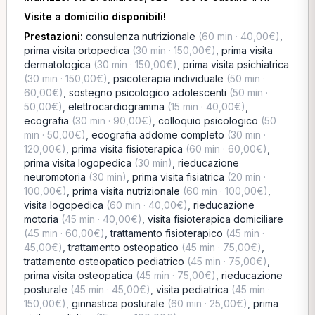
Visite a domicilio disponibili!
Prestazioni:
consulenza nutrizionale
(60 min · 40,00€)
,
prima visita ortopedica
(30 min · 150,00€)
,
prima visita
dermatologica
(30 min · 150,00€)
,
prima visita psichiatrica
(30 min · 150,00€)
,
psicoterapia individuale
(50 min ·
60,00€)
,
sostegno psicologico adolescenti
(50 min ·
50,00€)
,
elettrocardiogramma
(15 min · 40,00€)
,
ecografia
(30 min · 90,00€)
,
colloquio psicologico
(50
min · 50,00€)
,
ecografia addome completo
(30 min ·
120,00€)
,
prima visita fisioterapica
(60 min · 60,00€)
,
prima visita logopedica
(30 min)
,
rieducazione
neuromotoria
(30 min)
,
prima visita fisiatrica
(20 min ·
100,00€)
,
prima visita nutrizionale
(60 min · 100,00€)
,
visita logopedica
(60 min · 40,00€)
,
rieducazione
motoria
(45 min · 40,00€)
,
visita fisioterapica domiciliare
(45 min · 60,00€)
,
trattamento fisioterapico
(45 min ·
45,00€)
,
trattamento osteopatico
(45 min · 75,00€)
,
trattamento osteopatico pediatrico
(45 min · 75,00€)
,
prima visita osteopatica
(45 min · 75,00€)
,
rieducazione
posturale
(45 min · 45,00€)
,
visita pediatrica
(45 min ·
150,00€)
,
ginnastica posturale
(60 min · 25,00€)
,
prima