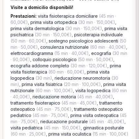
Visite a domicilio disponibili!
Prestazioni:
visita fisioterapica domiciliare
(45 min ·
60,00€)
,
prima visita ortopedica
(30 min · 150,00€)
,
prima visita dermatologica
(30 min · 150,00€)
,
prima visita
psichiatrica
(30 min · 150,00€)
,
psicoterapia individuale
(50 min · 60,00€)
,
sostegno psicologico adolescenti
(50
min · 50,00€)
,
consulenza nutrizionale
(60 min · 40,00€)
,
elettrocardiogramma
(15 min · 40,00€)
,
ecografia
(30 min
· 90,00€)
,
colloquio psicologico
(50 min · 50,00€)
,
ecografia addome completo
(30 min · 120,00€)
,
prima
visita fisioterapica
(60 min · 60,00€)
,
prima visita
logopedica
(30 min)
,
rieducazione neuromotoria
(30
min)
,
prima visita fisiatrica
(20 min · 100,00€)
,
prima visita
nutrizionale
(60 min · 100,00€)
,
visita logopedica
(60 min
· 40,00€)
,
rieducazione motoria
(45 min · 40,00€)
,
trattamento fisioterapico
(45 min · 45,00€)
,
trattamento
osteopatico
(45 min · 75,00€)
,
trattamento osteopatico
pediatrico
(45 min · 75,00€)
,
prima visita osteopatica
(45
min · 75,00€)
,
rieducazione posturale
(45 min · 45,00€)
,
visita pediatrica
(45 min · 150,00€)
,
ginnastica posturale
(60 min · 25,00€)
,
prima visita oculistica
(15 min · 100,00€)