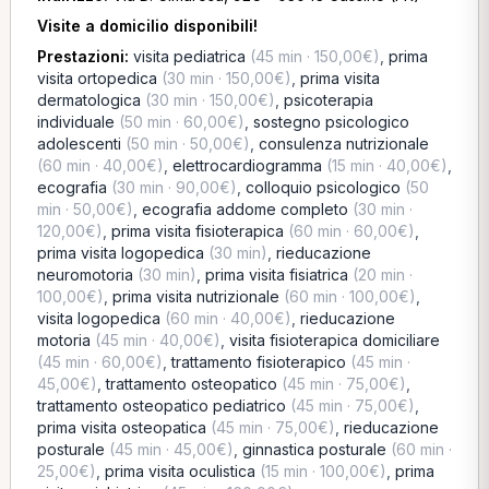
Visite a domicilio disponibili!
Prestazioni:
visita pediatrica
(45 min · 150,00€)
,
prima
visita ortopedica
(30 min · 150,00€)
,
prima visita
dermatologica
(30 min · 150,00€)
,
psicoterapia
individuale
(50 min · 60,00€)
,
sostegno psicologico
adolescenti
(50 min · 50,00€)
,
consulenza nutrizionale
(60 min · 40,00€)
,
elettrocardiogramma
(15 min · 40,00€)
,
ecografia
(30 min · 90,00€)
,
colloquio psicologico
(50
min · 50,00€)
,
ecografia addome completo
(30 min ·
120,00€)
,
prima visita fisioterapica
(60 min · 60,00€)
,
prima visita logopedica
(30 min)
,
rieducazione
neuromotoria
(30 min)
,
prima visita fisiatrica
(20 min ·
100,00€)
,
prima visita nutrizionale
(60 min · 100,00€)
,
visita logopedica
(60 min · 40,00€)
,
rieducazione
motoria
(45 min · 40,00€)
,
visita fisioterapica domiciliare
(45 min · 60,00€)
,
trattamento fisioterapico
(45 min ·
45,00€)
,
trattamento osteopatico
(45 min · 75,00€)
,
trattamento osteopatico pediatrico
(45 min · 75,00€)
,
prima visita osteopatica
(45 min · 75,00€)
,
rieducazione
posturale
(45 min · 45,00€)
,
ginnastica posturale
(60 min ·
25,00€)
,
prima visita oculistica
(15 min · 100,00€)
,
prima