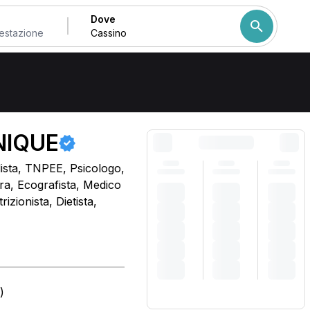
Dove
Come ordiniamo i risulta
NIQUE
dista, TNPEE, Psicologo,
ra, Ecografista, Medico
izionista, Dietista,
)