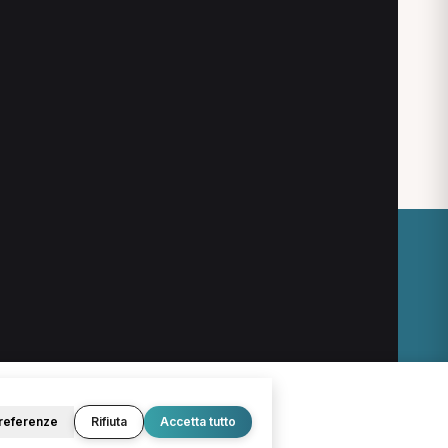
TNPEE a Cassino
Fisiatra a Cassino
O
LEGALE
Termini e condizioni
Privacy Policy
Cookie Policy
referenze
Rifiuta
Accetta tutto