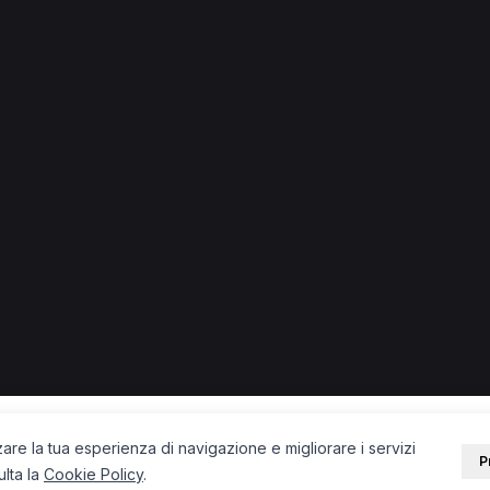
ino
ino.
ista a Cassino
Logopedista a Cassino
Psicologo a Cassino
PORTALE
SUPPORT
Sei un paziente?
Contatti
Sei un terapista?
Guide
Blog
zare la tua esperienza di navigazione e migliorare i servizi
P
ulta la
Cookie Policy
.