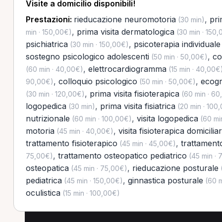
Visite a domicilio disponibili!
Prestazioni:
rieducazione neuromotoria
,
pri
(30 min)
,
prima visita dermatologica
min · 150,00€)
(30 min · 150,
psichiatrica
,
psicoterapia individuale
(30 min · 150,00€)
sostegno psicologico adolescenti
,
co
(50 min · 50,00€)
,
elettrocardiogramma
(60 min · 40,00€)
(15 min · 40,00€
,
colloquio psicologico
,
ecogr
90,00€)
(50 min · 50,00€)
,
prima visita fisioterapica
(30 min · 120,00€)
(60 min · 60
logopedica
,
prima visita fisiatrica
(30 min)
(20 min · 100
nutrizionale
,
visita logopedica
(60 min · 100,00€)
(60 mi
motoria
,
visita fisioterapica domicilia
(45 min · 40,00€)
trattamento fisioterapico
,
trattament
(45 min · 45,00€)
,
trattamento osteopatico pediatrico
75,00€)
(45 min · 
osteopatica
,
rieducazione posturale
(45 min · 75,00€)
(
pediatrica
,
ginnastica posturale
(45 min · 150,00€)
(60 m
oculistica
(15 min · 100,00€)