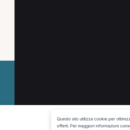
Altre ricerche a Cass
Altre specializzazioni spesso cercate a Cass
Dietista a Cassino
Pediatra a Cassino
Ocul
Fisioterapista a Cassino
La piattaforma per trovare il terapista giusto, vicino a te.
Questo sito utilizza cookie per ottimiz
offerti. Per maggiori informazioni cons