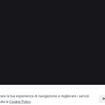
ino
ino.
ista a Cassino
Logopedista a Cassino
Psicologo a Cassino
PORTALE
SUPPORT
Sei un paziente?
Contatti
Sei un terapista?
Guide
Blog
zare la tua esperienza di navigazione e migliorare i servizi
P
ulta la
Cookie Policy
.