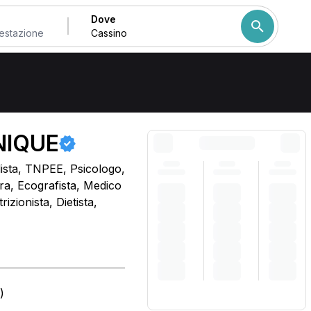
Dove
Come ordiniamo i risulta
NIQUE
dista, TNPEE, Psicologo,
ra, Ecografista, Medico
izionista, Dietista,
)