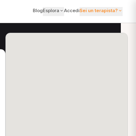
Blog
Esplora
Accedi
Sei un terapista?
ti?