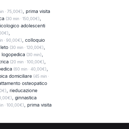
,
prima visita
in · 75,00€)
ca
,
(30 min · 150,00€)
icologico adolescenti
,
,00€)
,
colloquio
n · 90,00€)
leto
,
(30 min · 120,00€)
a logopedica
,
(30 min)
trica
,
(20 min · 100,00€)
pedica
,
(60 min · 40,00€)
apica domiciliare
(45 min ·
attamento osteopatico
,
rieducazione
00€)
,
ginnastica
50,00€)
,
prima visita
in · 100,00€)