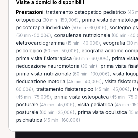
Visite a domicilio disponibili!
Prestazioni:
trattamento osteopatico pediatrico
(45 m
ortopedica
,
prima visita dermatologi
(30 min · 150,00€)
psicoterapia individuale
,
sostegno ps
(50 min · 60,00€)
,
consulenza nutrizionale
(50 min · 50,00€)
(60 min · 40
elettrocardiogramma
,
ecografia
(15 min · 40,00€)
(30 mi
psicologico
,
ecografia addome comp
(50 min · 50,00€)
prima visita fisioterapica
,
prima visit
(60 min · 60,00€)
rieducazione neuromotoria
,
prima visita fisia
(30 min)
prima visita nutrizionale
,
visita logo
(60 min · 100,00€)
rieducazione motoria
,
visita fisioter
(45 min · 40,00€)
,
trattamento fisioterapico
,
tr
60,00€)
(45 min · 45,00€)
,
prima visita osteopatica
(45 min · 75,00€)
(45 min · 75,
posturale
,
visita pediatrica
(45 min · 45,00€)
(45 min · 1
posturale
,
prima visita oculistica
(60 min · 25,00€)
(15 m
psichiatrica
(45 min · 160,00€)