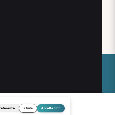
TNPEE a Cassino
Fisiatra a Cassino
O
LEGALE
Termini e condizioni
Privacy Policy
Cookie Policy
referenze
Rifiuta
Accetta tutto