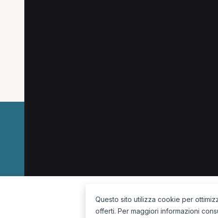
Altre ricerche a Cass
Altre specializzazioni spesso cercate a Cass
Dietista a Cassino
Pediatra a Cassino
Ocul
Fisioterapista a Cassino
La piattaforma per trovare il terapista giusto, vicino a te.
Questo sito utilizza cookie per ottimiz
offerti. Per maggiori informazioni cons