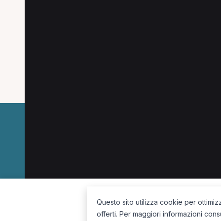
Altre ricerche a Cass
Altre specializzazioni spesso cercate a Cass
Dietista a Cassino
Pediatra a Cassino
Ocul
Fisioterapista a Cassino
La piattaforma per trovare il terapista giusto, vicino a te.
Questo sito utilizza cookie per ottimiz
offerti. Per maggiori informazioni cons