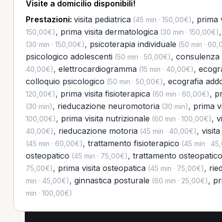
Visite a domicilio disponibili!
Prestazioni:
visita pediatrica
,
prima 
(45 min · 150,00€)
,
prima visita dermatologica
150,00€)
(30 min · 150,00€)
,
psicoterapia individuale
(30 min · 150,00€)
(50 min · 60,
psicologico adolescenti
,
consulenza 
(50 min · 50,00€)
,
elettrocardiogramma
,
ecogr
40,00€)
(15 min · 40,00€)
colloquio psicologico
,
ecografia ad
(50 min · 50,00€)
,
prima visita fisioterapica
,
pr
120,00€)
(60 min · 60,00€)
,
rieducazione neuromotoria
,
prima vi
(30 min)
(30 min)
,
prima visita nutrizionale
,
v
100,00€)
(60 min · 100,00€)
,
rieducazione motoria
,
visita
40,00€)
(45 min · 40,00€)
,
trattamento fisioterapico
(45 min · 60,00€)
(45 min · 45
osteopatico
,
trattamento osteopatico
(45 min · 75,00€)
,
prima visita osteopatica
,
rie
75,00€)
(45 min · 75,00€)
,
ginnastica posturale
,
pr
min · 45,00€)
(60 min · 25,00€)
min · 100,00€)