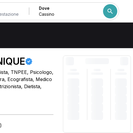
Dove
Come ordiniamo i risulta
NIQUE
dista, TNPEE, Psicologo,
ra, Ecografista, Medico
izionista, Dietista,
)