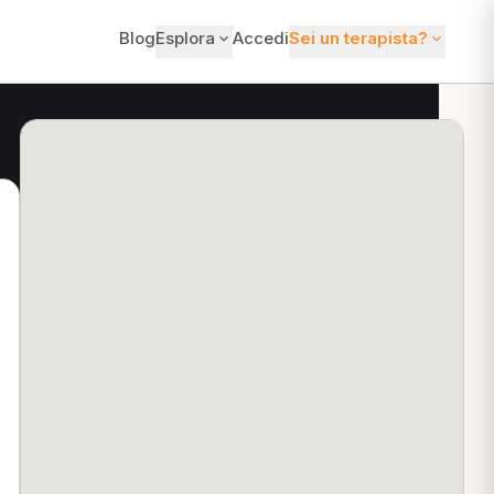
Blog
Esplora
Accedi
Sei un terapista?
ti?