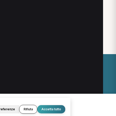
TNPEE a Cassino
Fisiatra a Cassino
O
LEGALE
Termini e condizioni
Privacy Policy
Cookie Policy
referenze
Rifiuta
Accetta tutto