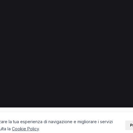
ino
ino.
ista a Cassino
Logopedista a Cassino
Psicologo a Cassino
PORTALE
SUPPORT
Sei un paziente?
Contatti
Sei un terapista?
Guide
Blog
zare la tua esperienza di navigazione e migliorare i servizi
P
ulta la
Cookie Policy
.