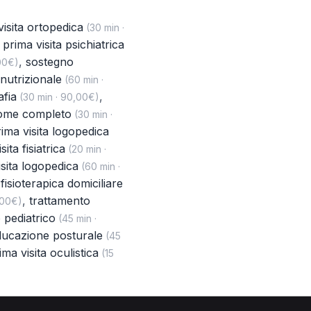
visita ortopedica
(30 min ·
,
prima visita psichiatrica
,
sostegno
00€)
nutrizionale
(60 min ·
afia
,
(30 min · 90,00€)
dome completo
(30 min ·
ima visita logopedica
sita fisiatrica
(20 min ·
isita logopedica
(60 min ·
 fisioterapica domiciliare
,
trattamento
,00€)
 pediatrico
(45 min ·
ducazione posturale
(45
ima visita oculistica
(15