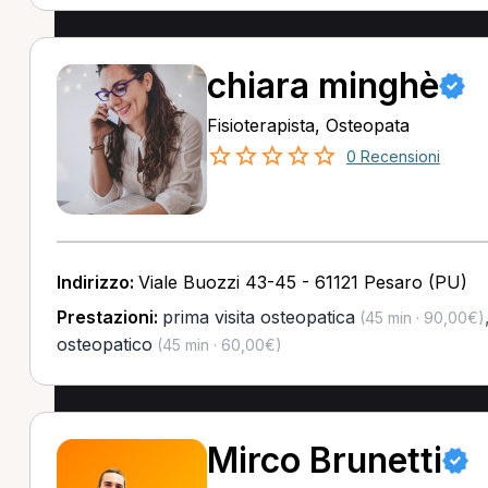
chiara minghè
Fisioterapista, Osteopata
0 Recensioni
Indirizzo:
Viale Buozzi 43-45 - 61121 Pesaro (PU)
Prestazioni:
prima visita osteopatica
(45 min · 90,00€)
osteopatico
(45 min · 60,00€)
Mirco Brunetti