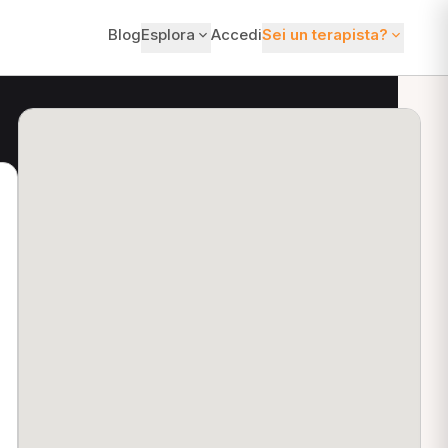
Blog
Esplora
Accedi
Sei un terapista?
ti?