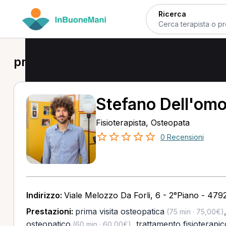
Ricerca
prima visita osteopatica a Riccione
Stefano Dell'om
Fisioterapista, Osteopata
0 Recensioni
Indirizzo:
Viale Melozzo Da Forli, 6 - 2°Piano - 479
Prestazioni:
prima visita osteopatica
(75 min · 75,00€)
osteopatico
,
trattamento fisioterapic
(60 min · 60,00€)