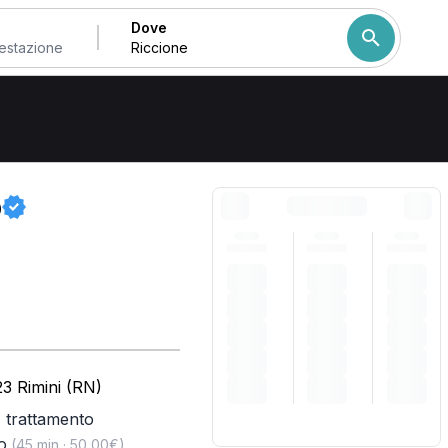
Dove
Come ordiniamo i risulta
o
23 Rimini (RN)
,
trattamento
o
(45 min · 50,00€)