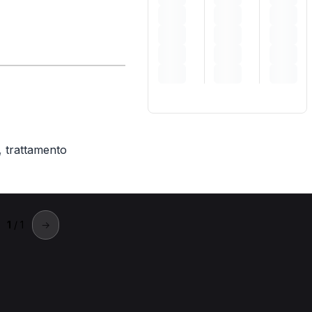
,
trattamento
1
/ 1
→