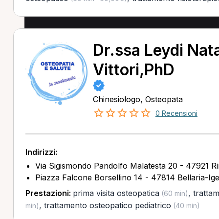
Dr.ssa Leydi Nata
Vittori,PhD
Chinesiologo, Osteopata
0 Recensioni
Indirizzi:
Via Sigismondo Pandolfo Malatesta 20 - 47921 Ri
Piazza Falcone Borsellino 14 - 47814 Bellaria-Ig
Prestazioni:
prima visita osteopatica
,
tratta
(60 min)
,
trattamento osteopatico pediatrico
min)
(40 min)