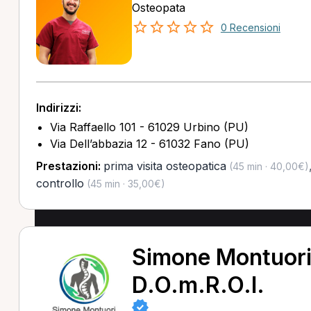
Osteopata
0 Recensioni
Indirizzi:
Via Raffaello 101 - 61029 Urbino (PU)
Via Dell’abbazia 12 - 61032 Fano (PU)
Prestazioni:
prima visita osteopatica
(45 min · 40,00€)
controllo
(45 min · 35,00€)
Simone Montuori
D.O.m.R.O.I.