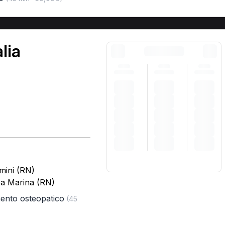
lia
mini (RN)
ea Marina (RN)
mento osteopatico
(45