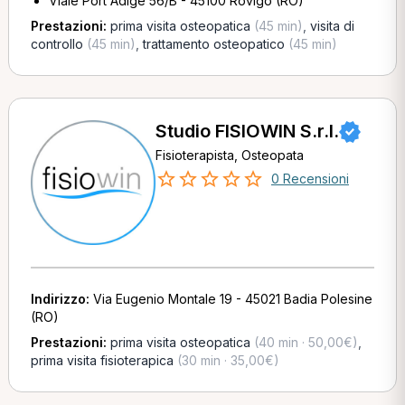
Viale Port Adige 56/B - 45100 Rovigo (RO)
Prestazioni:
prima visita osteopatica
(45 min)
,
visita di
controllo
(45 min)
,
trattamento osteopatico
(45 min)
Studio FISIOWIN S.r.l.
Fisioterapista, Osteopata
0 Recensioni
Indirizzo:
Via Eugenio Montale 19 - 45021 Badia Polesine
(RO)
Prestazioni:
prima visita osteopatica
(40 min · 50,00€)
,
prima visita fisioterapica
(30 min · 35,00€)