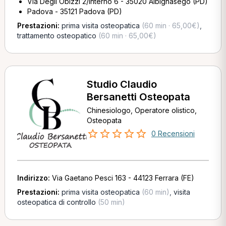
Via Degli Obizzi 2/Interno 6 - 35020 Albignasego (PD)
Padova - 35121 Padova (PD)
Prestazioni:
prima visita osteopatica
(60 min · 65,00€)
,
trattamento osteopatico
(60 min · 65,00€)
Studio Claudio
Bersanetti Osteopata
Chinesiologo, Operatore olistico,
Osteopata
0 Recensioni
Indirizzo:
Via Gaetano Pesci 163 - 44123 Ferrara (FE)
Prestazioni:
prima visita osteopatica
(60 min)
,
visita
osteopatica di controllo
(50 min)