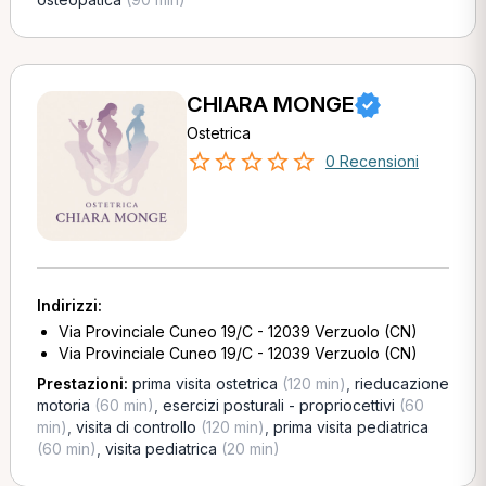
CHIARA MONGE
Ostetrica
0 Recensioni
Indirizzi:
Via Provinciale Cuneo 19/C - 12039 Verzuolo (CN)
Via Provinciale Cuneo 19/C - 12039 Verzuolo (CN)
Prestazioni:
prima visita ostetrica
(120 min)
,
rieducazione
motoria
(60 min)
,
esercizi posturali - propriocettivi
(60
min)
,
visita di controllo
(120 min)
,
prima visita pediatrica
(60 min)
,
visita pediatrica
(20 min)