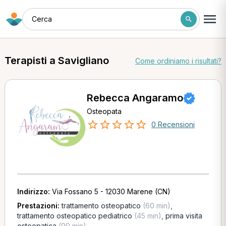
Cerca
Terapisti a Savigliano
Come ordiniamo i risultati?
Rebecca Angaramo
Osteopata
0 Recensioni
Indirizzo:
Via Fossano 5 - 12030 Marene (CN)
Prestazioni:
trattamento osteopatico
(60 min)
,
trattamento osteopatico pediatrico
(45 min)
,
prima visita
osteopatica
(90 min)