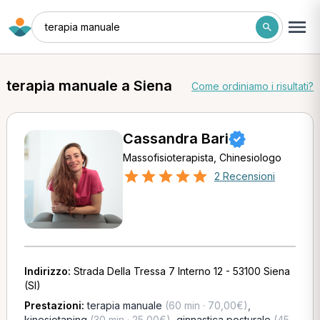
terapia manuale
terapia manuale a Siena
Come ordiniamo i risultati?
Cassandra Bari
Massofisioterapista, Chinesiologo
2 Recensioni
Indirizzo:
Strada Della Tressa 7 Interno 12 - 53100 Siena
(SI)
Prestazioni:
terapia manuale
(60 min · 70,00€)
,
kinesiotaping
(30 min · 25,00€)
,
ginnastica posturale
(45