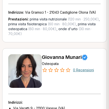
Indirizzo:
Via Gramsci 1 - 21043 Castiglione Olona (VA)
Prestazioni:
prima visita nutrizionale
(120 min · 250,00€)
,
prima visita fisioterapica
(60 min · 80,00€)
,
prima visita
osteopatica
(60 min · 80,00€)
,
onde d'urto
(30 min ·
70,00€)
Giovanna Munari
Osteopata
0 Recensioni
Indirizzi:
Via Veratti 9 - 21100 Varese (VA)