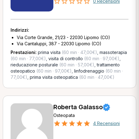
0 Recensioni
Indirizzi:
Via Corte Grande, 21/23 - 22030 Lipomo (CO)
Via Cantaluppi, 387 - 22030 Lipomo (CO)
Prestazioni:
prima visita
(60 min · 47,00€)
,
massoterapia
(60 min · 77,00€)
,
visita di controllo
(60 min · 97,00€)
,
rieducazione posturale
(60 min · 57,00€)
,
trattamento
osteopatico
(60 min · 97,00€)
,
linfodrenaggio
(60 min ·
77,00€)
,
prima visita osteopatica
(60 min · 47,00€)
Roberta Galasso
Osteopata
4 Recensioni