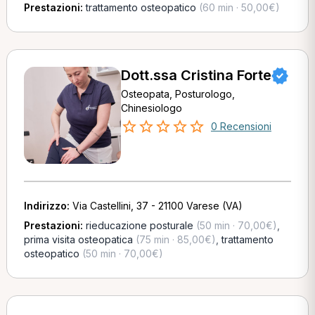
Prestazioni:
trattamento osteopatico
(60 min · 50,00€)
Dott.ssa Cristina Forte
Osteopata, Posturologo,
Chinesiologo
0 Recensioni
Indirizzo:
Via Castellini, 37 - 21100 Varese (VA)
Prestazioni:
rieducazione posturale
(50 min · 70,00€)
,
prima visita osteopatica
(75 min · 85,00€)
,
trattamento
osteopatico
(50 min · 70,00€)