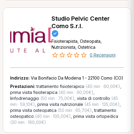
Studio Pelvic Center
Como S.r.l.
Fisioterapista, Osteopata,
Nutrizionista, Ostetrica
0 Recensioni
Indirizzo:
Via Bonifacio Da Modena 1 - 22100 Como (CO)
Prestazioni:
trattamento fisioterapico
(40 min · 60,00€)
,
prima visita fisioterapica
(40 min · 90,00€)
,
linfodrenaggio
(50 min · 75,00€)
,
visita di controllo
(45
min · 59,10€)
,
prima visita nutrizionale
(45 min · 135,00€)
,
prima visita osteopatica
(50 min · 65,70€)
,
trattamento
osteopatico
(40 min · 105,00€)
,
prima visita ortopedica
(30 min · 160,00€)