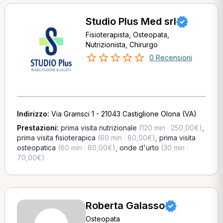
Studio Plus Med srl
Fisioterapista, Osteopata,
Nutrizionista, Chirurgo
0 Recensioni
Indirizzo:
Via Gramsci 1 - 21043 Castiglione Olona (VA)
Prestazioni:
prima visita nutrizionale
(120 min · 250,00€)
,
prima visita fisioterapica
(60 min · 80,00€)
,
prima visita
osteopatica
(60 min · 80,00€)
,
onde d'urto
(30 min ·
70,00€)
Roberta Galasso
Osteopata