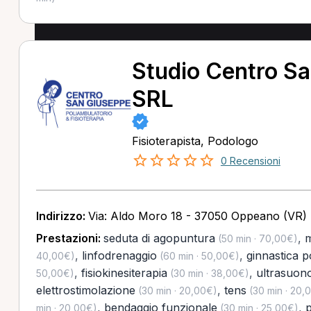
Studio Centro S
SRL
Fisioterapista, Podologo
0 Recensioni
Indirizzo:
Via: Aldo Moro 18 - 37050 Oppeano (VR)
Prestazioni:
seduta di agopuntura
,
m
(50 min · 70,00€)
,
linfodrenaggio
,
ginnastica p
40,00€)
(60 min · 50,00€)
,
fisiokinesiterapia
,
ultrasuon
50,00€)
(30 min · 38,00€)
elettrostimolazione
,
tens
(30 min · 20,00€)
(30 min · 20,
,
bendaggio funzionale
,
p
min · 20,00€)
(30 min · 25,00€)