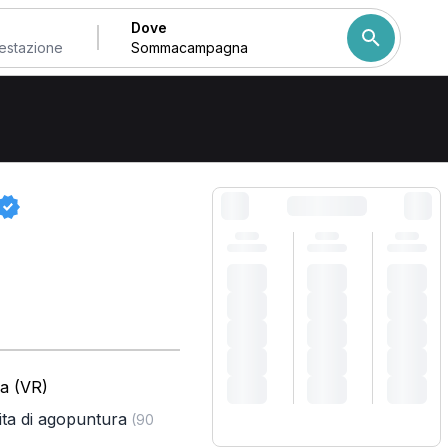
Dove
pagna
Come ordiniamo i risulta
a (VR)
ita di agopuntura
(90