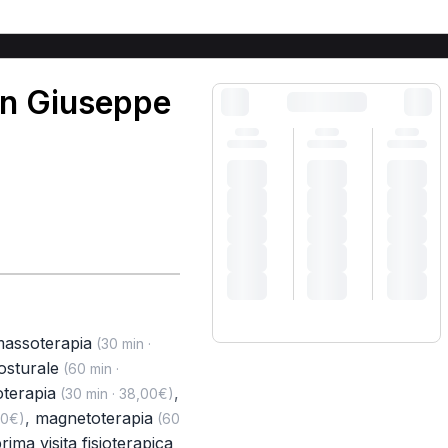
an Giuseppe
assoterapia
(30 min ·
osturale
(60 min ·
oterapia
,
(30 min · 38,00€)
,
magnetoterapia
00€)
(60
rima visita fisioterapica