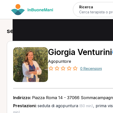
Ricerca
seduta di agopuntura a Sommacam
Giorgia Venturini
Agopuntore
0 Recensioni
Indirizzo:
Piazza Roma 14 - 37066 Sommacampagn
Prestazioni:
seduta di agopuntura
,
prima vis
(60 min)
min)