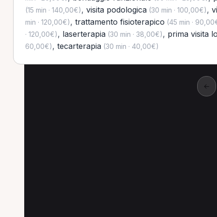
,
visita podologica
,
v
(15 min · 140,00€)
(30 min · 100,00€)
,
trattamento fisioterapico
min · 120,00€)
(45 min · 90,00
,
laserterapia
,
prima visita 
· 120,00€)
(30 min · 38,00€)
,
tecarterapia
60,00€)
(30 min · 40,00€)
←
Altre prestazioni a
Altre prestazioni spesso richieste a Somm
Trattamento osteopatico a Sommacampagna