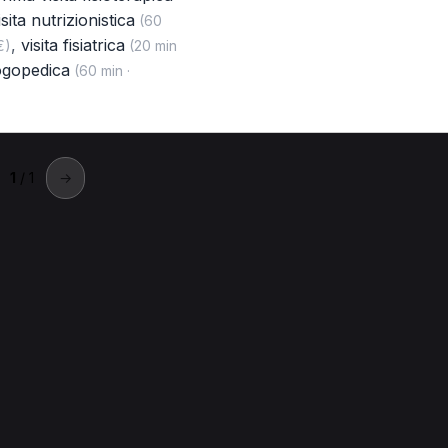
isita nutrizionistica
(60
,
visita fisiatrica
€)
(20 min
logopedica
(60 min ·
1
/ 1
→
 Sommacampagna
acampagna.
Prima visita di agopuntura a Sommacampagna
Prima visita a S