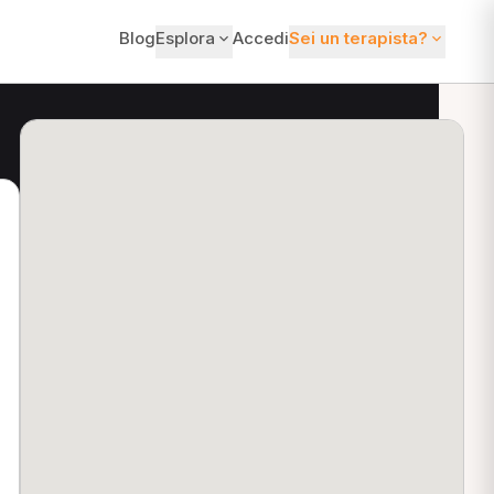
Blog
Esplora
Accedi
Sei un terapista?
ti?