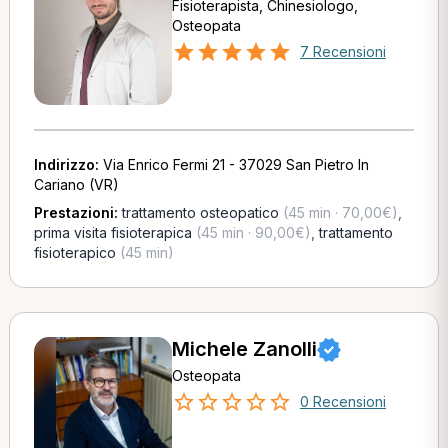
Fisioterapista, Chinesiologo,
Osteopata
7 Recensioni
Indirizzo:
Via Enrico Fermi 21 - 37029 San Pietro In
Cariano (VR)
Prestazioni:
trattamento osteopatico
(45 min · 70,00€)
,
prima visita fisioterapica
(45 min · 90,00€)
,
trattamento
fisioterapico
(45 min)
Michele Zanolli
Osteopata
0 Recensioni