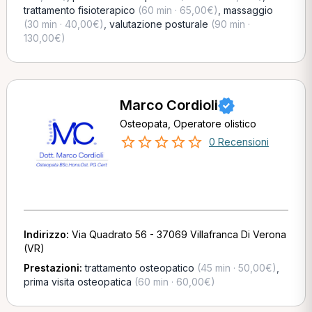
trattamento fisioterapico
(60 min · 65,00€)
,
massaggio
(30 min · 40,00€)
,
valutazione posturale
(90 min ·
130,00€)
Marco Cordioli
Osteopata, Operatore olistico
0 Recensioni
Indirizzo:
Via Quadrato 56 - 37069 Villafranca Di Verona
(VR)
Prestazioni:
trattamento osteopatico
(45 min · 50,00€)
,
prima visita osteopatica
(60 min · 60,00€)