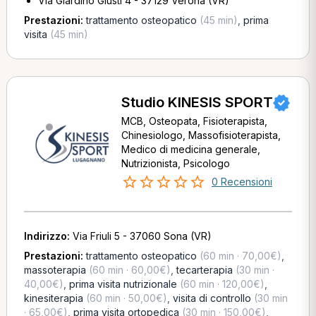
Via Giardino Giusti 4 - 37129 Verona (VR)
Prestazioni:
trattamento osteopatico
(45 min)
,
prima
visita
(45 min)
Studio KINESIS SPORT
MCB, Osteopata, Fisioterapista,
Chinesiologo, Massofisioterapista,
Medico di medicina generale,
Nutrizionista, Psicologo
0 Recensioni
Indirizzo:
Via Friuli 5 - 37060 Sona (VR)
Prestazioni:
trattamento osteopatico
(60 min · 70,00€)
,
massoterapia
(60 min · 60,00€)
,
tecarterapia
(30 min ·
40,00€)
,
prima visita nutrizionale
(60 min · 120,00€)
,
kinesiterapia
(60 min · 50,00€)
,
visita di controllo
(30 min
· 65,00€)
,
prima visita ortopedica
(30 min · 150,00€)
,