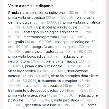
Visite a domicilio disponibili!
Prestazioni:
consulenza nutrizionale
(60 min · 40,00€)
,
prima visita ortopedica
(30 min · 150,00€)
,
prima visita
dermatologica
(30 min · 150,00€)
,
prima visita psichiatrica
(30 min · 150,00€)
,
psicoterapia individuale
(50 min ·
60,00€)
,
sostegno psicologico adolescenti
(50 min ·
50,00€)
,
elettrocardiogramma
(15 min · 40,00€)
,
ecografia
(30 min · 90,00€)
,
colloquio psicologico
(50
min · 50,00€)
,
ecografia addome completo
(30 min ·
120,00€)
,
prima visita fisioterapica
(60 min · 60,00€)
,
prima visita logopedica
(30 min)
,
rieducazione
neuromotoria
(30 min)
,
prima visita fisiatrica
(20 min ·
100,00€)
,
prima visita nutrizionale
(60 min · 100,00€)
,
visita logopedica
(60 min · 40,00€)
,
rieducazione
motoria
(45 min · 40,00€)
,
visita fisioterapica domiciliare
(45 min · 60,00€)
,
trattamento fisioterapico
(45 min ·
45,00€)
,
trattamento osteopatico
(45 min · 75,00€)
,
trattamento osteopatico pediatrico
(45 min · 75,00€)
,
prima visita osteopatica
(45 min · 75,00€)
,
rieducazione
posturale
(45 min · 45,00€)
,
visita pediatrica
(45 min ·
150,00€)
,
ginnastica posturale
(60 min · 25,00€)
,
prima