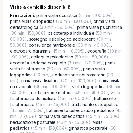
Visite a domicilio disponibili!
Prestazioni:
prima visita oculistica
(15 min · 100,00€)
,
prima visita ortopedica
(30 min · 150,00€)
,
prima visita
dermatologica
(30 min · 150,00€)
,
prima visita psichiatrica
(30 min · 150,00€)
,
psicoterapia individuale
(50 min ·
60,00€)
,
sostegno psicologico adolescenti
(50 min ·
50,00€)
,
consulenza nutrizionale
(60 min · 40,00€)
,
elettrocardiogramma
(15 min · 40,00€)
,
ecografia
(30 min
· 90,00€)
,
colloquio psicologico
(50 min · 50,00€)
,
ecografia addome completo
(30 min · 120,00€)
,
prima
visita fisioterapica
(60 min · 60,00€)
,
prima visita
logopedica
(30 min)
,
rieducazione neuromotoria
(30
min)
,
prima visita fisiatrica
(20 min · 100,00€)
,
prima visita
nutrizionale
(60 min · 100,00€)
,
visita logopedica
(60 min
· 40,00€)
,
rieducazione motoria
(45 min · 40,00€)
,
visita
fisioterapica domiciliare
(45 min · 60,00€)
,
trattamento
fisioterapico
(45 min · 45,00€)
,
trattamento osteopatico
(45 min · 75,00€)
,
trattamento osteopatico pediatrico
(45
min · 75,00€)
,
prima visita osteopatica
(45 min · 75,00€)
,
rieducazione posturale
(45 min · 45,00€)
,
visita
pediatrica
(45 min · 150,00€)
,
ginnastica posturale
(60