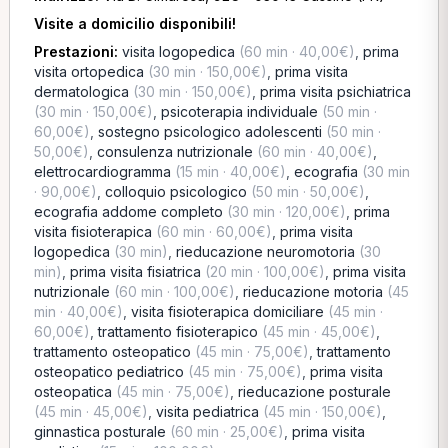
Visite a domicilio disponibili!
Prestazioni:
visita logopedica
(60 min · 40,00€)
,
prima
visita ortopedica
(30 min · 150,00€)
,
prima visita
dermatologica
(30 min · 150,00€)
,
prima visita psichiatrica
(30 min · 150,00€)
,
psicoterapia individuale
(50 min ·
60,00€)
,
sostegno psicologico adolescenti
(50 min ·
50,00€)
,
consulenza nutrizionale
(60 min · 40,00€)
,
elettrocardiogramma
(15 min · 40,00€)
,
ecografia
(30 min
· 90,00€)
,
colloquio psicologico
(50 min · 50,00€)
,
ecografia addome completo
(30 min · 120,00€)
,
prima
visita fisioterapica
(60 min · 60,00€)
,
prima visita
logopedica
(30 min)
,
rieducazione neuromotoria
(30
min)
,
prima visita fisiatrica
(20 min · 100,00€)
,
prima visita
nutrizionale
(60 min · 100,00€)
,
rieducazione motoria
(45
min · 40,00€)
,
visita fisioterapica domiciliare
(45 min ·
60,00€)
,
trattamento fisioterapico
(45 min · 45,00€)
,
trattamento osteopatico
(45 min · 75,00€)
,
trattamento
osteopatico pediatrico
(45 min · 75,00€)
,
prima visita
osteopatica
(45 min · 75,00€)
,
rieducazione posturale
(45 min · 45,00€)
,
visita pediatrica
(45 min · 150,00€)
,
ginnastica posturale
(60 min · 25,00€)
,
prima visita