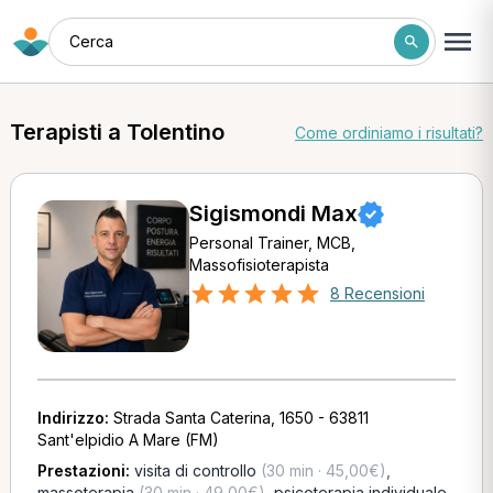
Cerca
Terapisti a Tolentino
Come ordiniamo i risultati?
Sigismondi Max
Personal Trainer, MCB,
Massofisioterapista
8 Recensioni
Indirizzo:
Strada Santa Caterina, 1650 - 63811
Sant'elpidio A Mare (FM)
Prestazioni:
visita di controllo
(30 min · 45,00€)
,
massoterapia
(30 min · 49,00€)
,
psicoterapia individuale