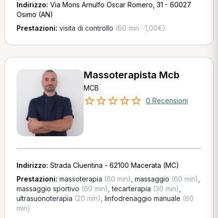
Indirizzo:
Via Mons Arnulfo Oscar Romero, 31 - 60027
Osimo (AN)
Prestazioni:
visita di controllo
(60 min · 1,00€)
Massoterapista Mcb
MCB
0 Recensioni
Indirizzo:
Strada Cluentina - 62100 Macerata (MC)
Prestazioni:
massoterapia
(60 min)
,
massaggio
(60 min)
,
massaggio sportivo
(60 min)
,
tecarterapia
(30 min)
,
ultrasuonoterapia
(20 min)
,
linfodrenaggio manuale
(60
min)