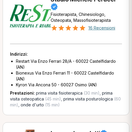
Fisioterapista, Chinesiologo,
Osteopata, Massofisioterapista
16 Recensioni
Indirizzi:
Restart Via Enzo Ferrari 28/A - 60022 Castelfidardo
(AN)
Bionexus Via Enzo Ferrari 11 - 60022 Castelfidardo
(AN)
Kyron Via Ancona 50 - 60027 Osimo (AN)
Prestazioni:
prima visita fisioterapica
(30 min)
,
prima
visita osteopatica
(45 min)
,
prima visita posturologica
(60
min)
,
onde d'urto
(15 min)