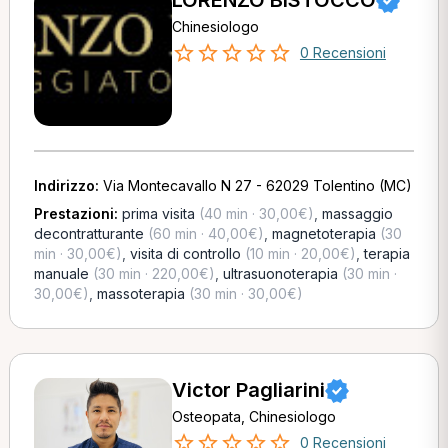
LORENZO BISTOCCO
Chinesiologo
0 Recensioni
Indirizzo:
Via Montecavallo N 27 - 62029 Tolentino (MC)
Prestazioni:
prima visita
(40 min · 30,00€)
,
massaggio
decontratturante
(60 min · 40,00€)
,
magnetoterapia
(30
min · 30,00€)
,
visita di controllo
(10 min · 20,00€)
,
terapia
manuale
(30 min · 220,00€)
,
ultrasuonoterapia
(30 min ·
30,00€)
,
massoterapia
(30 min · 30,00€)
Victor Pagliarini
Osteopata, Chinesiologo
0 Recensioni