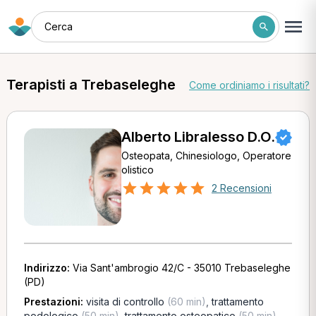
Cerca
Terapisti a Trebaseleghe
Come ordiniamo i risultati?
Alberto Libralesso D.O.
Osteopata, Chinesiologo, Operatore
olistico
2 Recensioni
Indirizzo:
Via Sant'ambrogio 42/C - 35010 Trebaseleghe
(PD)
Prestazioni:
visita di controllo
(60 min)
,
trattamento
podologico
(50 min)
,
trattamento osteopatico
(50 min)
,