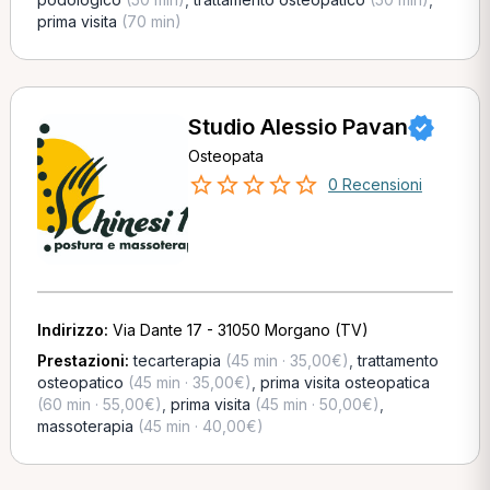
prima visita
(70 min)
Studio Alessio Pavan
Osteopata
0 Recensioni
Indirizzo:
Via Dante 17 - 31050 Morgano (TV)
Prestazioni:
tecarterapia
(45 min · 35,00€)
,
trattamento
osteopatico
(45 min · 35,00€)
,
prima visita osteopatica
(60 min · 55,00€)
,
prima visita
(45 min · 50,00€)
,
massoterapia
(45 min · 40,00€)