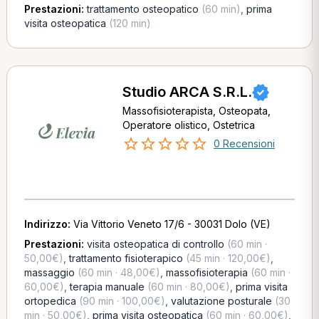
Prestazioni:
trattamento osteopatico
(60 min)
,
prima
visita osteopatica
(120 min)
Studio ARCA S.R.L.
Massofisioterapista, Osteopata,
Operatore olistico, Ostetrica
0 Recensioni
Indirizzo:
Via Vittorio Veneto 17/6 - 30031 Dolo (VE)
Prestazioni:
visita osteopatica di controllo
(60 min ·
50,00€)
,
trattamento fisioterapico
(45 min · 120,00€)
,
massaggio
(60 min · 48,00€)
,
massofisioterapia
(60 min ·
60,00€)
,
terapia manuale
(60 min · 80,00€)
,
prima visita
ortopedica
(90 min · 100,00€)
,
valutazione posturale
(30
min · 50,00€)
,
prima visita osteopatica
(60 min · 60,00€)
,