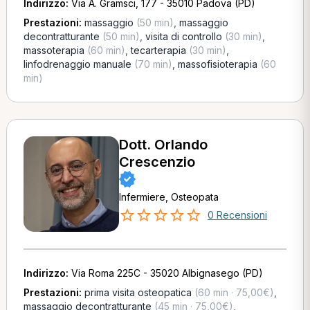
Indirizzo:
Via A. Gramsci, 177 - 35010 Padova (PD)
Prestazioni:
massaggio
(50 min)
,
massaggio
decontratturante
(50 min)
,
visita di controllo
(30 min)
,
massoterapia
(60 min)
,
tecarterapia
(30 min)
,
linfodrenaggio manuale
(70 min)
,
massofisioterapia
(60
min)
Dott. Orlando
Crescenzio
Infermiere, Osteopata
0 Recensioni
Indirizzo:
Via Roma 225C - 35020 Albignasego (PD)
Prestazioni:
prima visita osteopatica
(60 min · 75,00€)
,
massaggio decontratturante
(45 min · 75,00€)
,