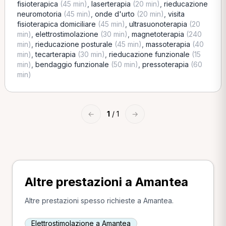
fisioterapica
(45 min)
,
laserterapia
(20 min)
,
rieducazione
neuromotoria
(45 min)
,
onde d'urto
(20 min)
,
visita
fisioterapica domiciliare
(45 min)
,
ultrasuonoterapia
(20
min)
,
elettrostimolazione
(30 min)
,
magnetoterapia
(240
min)
,
rieducazione posturale
(45 min)
,
massoterapia
(40
min)
,
tecarterapia
(30 min)
,
rieducazione funzionale
(15
min)
,
bendaggio funzionale
(50 min)
,
pressoterapia
(60
min)
←
1
/ 1
→
Altre prestazioni a Amantea
Altre prestazioni spesso richieste a Amantea.
Elettrostimolazione a Amantea