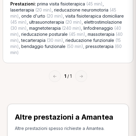
Prestazioni:
prima visita fisioterapica
(45 min)
,
laserterapia
(20 min)
,
rieducazione neuromotoria
(45
min)
,
onde d'urto
(20 min)
,
visita fisioterapica domiciliare
(45 min)
,
ultrasuonoterapia
(20 min)
,
elettrostimolazione
(30 min)
,
magnetoterapia
(240 min)
,
linfodrenaggio
(40
min)
,
rieducazione posturale
(45 min)
,
massoterapia
(40
min)
,
tecarterapia
(30 min)
,
rieducazione funzionale
(15
min)
,
bendaggio funzionale
(50 min)
,
pressoterapia
(60
min)
←
1
/ 1
→
Altre prestazioni a Amantea
Altre prestazioni spesso richieste a Amantea.