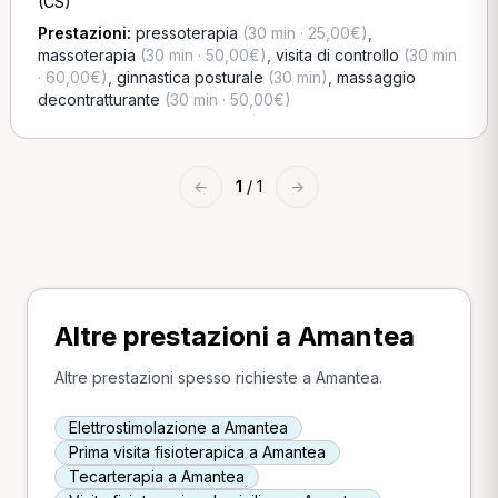
(CS)
Prestazioni:
pressoterapia
(30 min · 25,00€)
,
massoterapia
(30 min · 50,00€)
,
visita di controllo
(30 min
· 60,00€)
,
ginnastica posturale
(30 min)
,
massaggio
decontratturante
(30 min · 50,00€)
←
1
/ 1
→
Altre prestazioni a Amantea
Altre prestazioni spesso richieste a Amantea.
Elettrostimolazione a Amantea
Prima visita fisioterapica a Amantea
Tecarterapia a Amantea