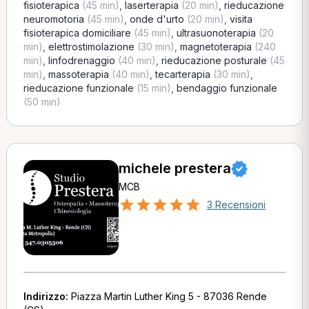
fisioterapica
(45 min)
,
laserterapia
(20 min)
,
rieducazione
neuromotoria
(45 min)
,
onde d'urto
(20 min)
,
visita
fisioterapica domiciliare
(45 min)
,
ultrasuonoterapia
(20
min)
,
elettrostimolazione
(30 min)
,
magnetoterapia
(240
min)
,
linfodrenaggio
(40 min)
,
rieducazione posturale
(45
min)
,
massoterapia
(40 min)
,
tecarterapia
(30 min)
,
rieducazione funzionale
(15 min)
,
bendaggio funzionale
(50 min)
michele prestera
MCB
3 Recensioni
Indirizzo:
Piazza Martin Luther King 5 - 87036 Rende