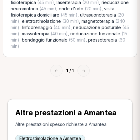
fisioterapica
(45 min)
,
laserterapia
(20 min)
,
rieducazione
neuromotoria
(45 min)
,
onde d'urto
(20 min)
,
visita
fisioterapica domiciliare
(45 min)
,
ultrasuonoterapia
(20
min)
,
elettrostimolazione
(30 min)
,
magnetoterapia
(240
min)
,
linfodrenaggio
(40 min)
,
rieducazione posturale
(45
min)
,
massoterapia
(40 min)
,
rieducazione funzionale
(15
min)
,
bendaggio funzionale
(50 min)
,
pressoterapia
(60
min)
←
1
/ 1
→
Altre prestazioni a Amantea
Altre prestazioni spesso richieste a Amantea.
Elettrostimolazione a Amantea