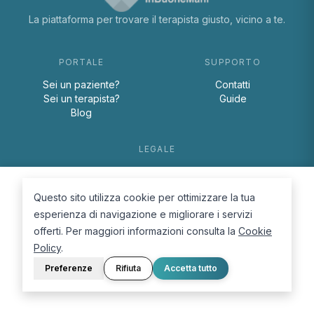
La piattaforma per trovare il terapista giusto, vicino a te.
PORTALE
SUPPORTO
Sei un paziente?
Contatti
Sei un terapista?
Guide
Blog
LEGALE
Termini e condizioni
Privacy Policy
Questo sito utilizza cookie per ottimizzare la tua
Cookie Policy
esperienza di navigazione e migliorare i servizi
offerti. Per maggiori informazioni consulta la
Cookie
Policy
.
Preferenze
Rifiuta
Accetta tutto
© 2026 D.Lab S.r.l. — InBuoneMani