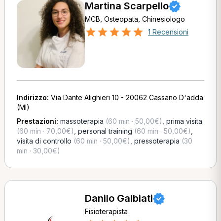
Martina Scarpello
MCB, Osteopata, Chinesiologo
1 Recensioni
Indirizzo:
Via Dante Alighieri 10 - 20062 Cassano D'adda
(MI)
Prestazioni:
massoterapia
(60 min · 50,00€)
,
prima visita
(60 min · 70,00€)
,
personal training
(60 min · 50,00€)
,
visita di controllo
(60 min · 50,00€)
,
pressoterapia
(30
min · 30,00€)
Danilo Galbiati
Fisioterapista