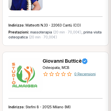
Indirizzo:
Matteotti N.33 - 22063 Cantù (CO)
Prestazioni:
massoterapia
(20 min · 70,00€)
,
prima visita
osteopatica
(20 min · 70,00€)
Giovanni Butticè
Osteopata, MCB
0 Recensioni
Indirizzo:
Stefini 8 - 20125 Milano (MI)