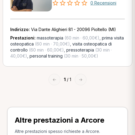
0 Recensioni
Indirizzo:
Via Dante Alighieri 81 - 20096 Pioltello (MI)
Prestazioni:
massoterapia
(60 min · 60,00€)
,
prima visita
osteopatica
(60 min · 70,00€)
,
visita osteopatica di
controllo
(60 min · 60,00€)
,
pressoterapia
(30 min ·
40,00€)
,
personal training
(30 min · 50,00€)
←
1
/ 1
→
Altre prestazioni a Arcore
Altre prestazioni spesso richieste a Arcore.