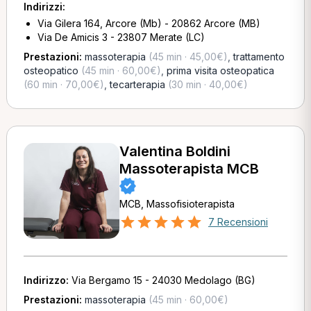
Indirizzi:
Via Gilera 164, Arcore (Mb) - 20862 Arcore (MB)
Via De Amicis 3 - 23807 Merate (LC)
Prestazioni:
massoterapia
(45 min · 45,00€)
,
trattamento
osteopatico
(45 min · 60,00€)
,
prima visita osteopatica
(60 min · 70,00€)
,
tecarterapia
(30 min · 40,00€)
Valentina Boldini
Massoterapista MCB
MCB, Massofisioterapista
7 Recensioni
Indirizzo:
Via Bergamo 15 - 24030 Medolago (BG)
Prestazioni:
massoterapia
(45 min · 60,00€)