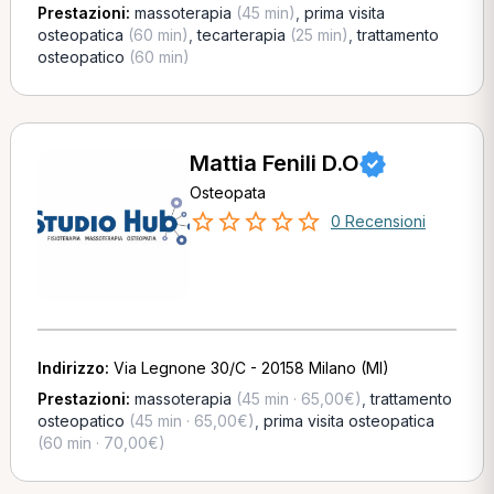
Prestazioni:
massoterapia
(45 min)
,
prima visita
osteopatica
(60 min)
,
tecarterapia
(25 min)
,
trattamento
osteopatico
(60 min)
Mattia Fenili D.O
Osteopata
0 Recensioni
Indirizzo:
Via Legnone 30/C - 20158 Milano (MI)
Prestazioni:
massoterapia
(45 min · 65,00€)
,
trattamento
osteopatico
(45 min · 65,00€)
,
prima visita osteopatica
(60 min · 70,00€)