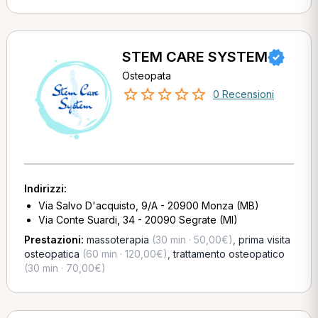
STEM CARE SYSTEM
Osteopata
0 Recensioni
Indirizzi:
Via Salvo D'acquisto, 9/A - 20900 Monza (MB)
Via Conte Suardi, 34 - 20090 Segrate (MI)
Prestazioni:
massoterapia
(30 min · 50,00€)
,
prima visita
osteopatica
(60 min · 120,00€)
,
trattamento osteopatico
(30 min · 70,00€)