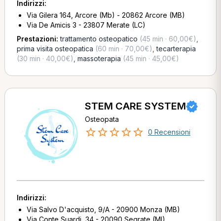
Indirizzi:
Via Gilera 164, Arcore (Mb) - 20862 Arcore (MB)
Via De Amicis 3 - 23807 Merate (LC)
Prestazioni:
trattamento osteopatico
(45 min · 60,00€)
,
prima visita osteopatica
(60 min · 70,00€)
,
tecarterapia
(30 min · 40,00€)
,
massoterapia
(45 min · 45,00€)
STEM CARE SYSTEM
Osteopata
0 Recensioni
Indirizzi:
Via Salvo D'acquisto, 9/A - 20900 Monza (MB)
Via Conte Suardi, 34 - 20090 Segrate (MI)