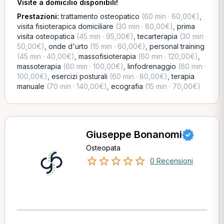
Visite a domicilio disponibili!
Prestazioni:
trattamento osteopatico
(60 min · 60,00€)
,
visita fisioterapica domiciliare
(30 min · 80,00€)
,
prima
visita osteopatica
(45 min · 95,00€)
,
tecarterapia
(30 min ·
50,00€)
,
onde d'urto
(15 min · 60,00€)
,
personal training
(45 min · 40,00€)
,
massofisioterapia
(60 min · 120,00€)
,
massoterapia
(60 min · 100,00€)
,
linfodrenaggio
(60 min ·
100,00€)
,
esercizi posturali
(60 min · 80,00€)
,
terapia
manuale
(70 min · 140,00€)
,
ecografia
(15 min · 70,00€)
Giuseppe Bonanomi
Osteopata
0 Recensioni