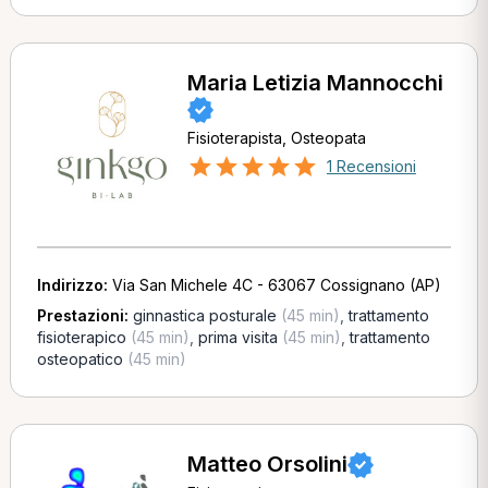
Maria Letizia Mannocchi
Fisioterapista, Osteopata
1 Recensioni
Indirizzo:
Via San Michele 4C - 63067 Cossignano (AP)
Prestazioni:
ginnastica posturale
(45 min)
,
trattamento
fisioterapico
(45 min)
,
prima visita
(45 min)
,
trattamento
osteopatico
(45 min)
Matteo Orsolini