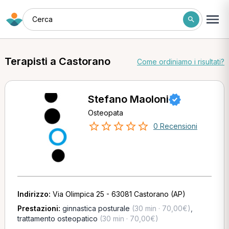
Cerca
Terapisti a Castorano
Come ordiniamo i risultati?
Stefano Maoloni
Osteopata
0 Recensioni
Indirizzo:
Via Olimpica 25 - 63081 Castorano (AP)
Prestazioni:
ginnastica posturale
(30 min · 70,00€)
,
trattamento osteopatico
(30 min · 70,00€)