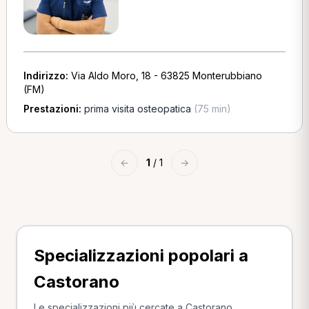
Indirizzo:
Via Aldo Moro, 18 - 63825 Monterubbiano
(FM)
Prestazioni:
prima visita osteopatica
(75 min)
←
1
/ 1
→
Specializzazioni popolari a
Castorano
Le specializzazioni più cercate a Castorano.