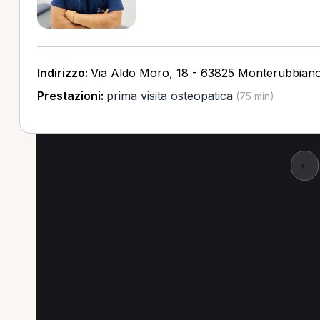
Indirizzo:
Via Aldo Moro, 18 - 63825 Monterubbian
Prestazioni:
prima visita osteopatica
(75 min)
←
Specializzazioni popo
Le specializzazioni più cercate a San Benede