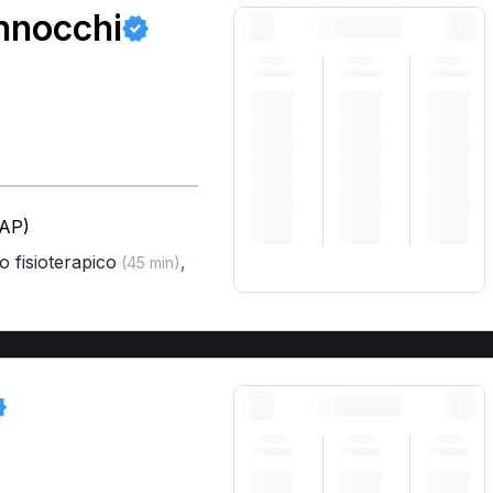
nnocchi
(AP)
o fisioterapico
,
(45 min)