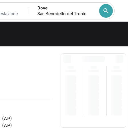
Dove
Come ordiniamo i risulta
o (AP)
o (AP)