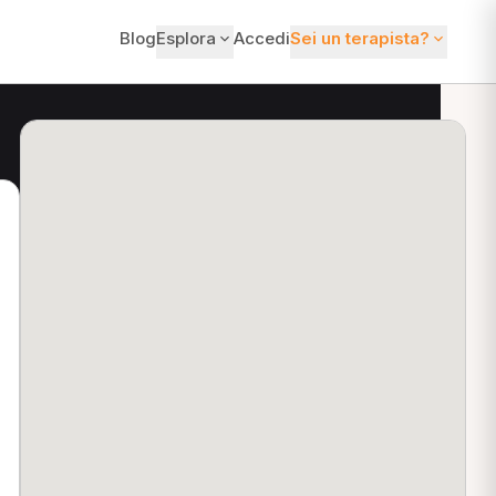
Blog
Esplora
Accedi
Sei un terapista?
ti?