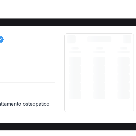
)
attamento osteopatico