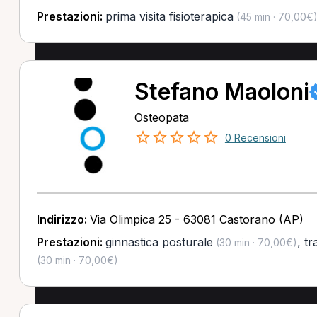
Prestazioni:
prima visita fisioterapica
(45 min · 70,00€
Stefano Maoloni
Osteopata
0 Recensioni
Indirizzo:
Via Olimpica 25 - 63081 Castorano (AP)
Prestazioni:
ginnastica posturale
,
tr
(30 min · 70,00€)
(30 min · 70,00€)