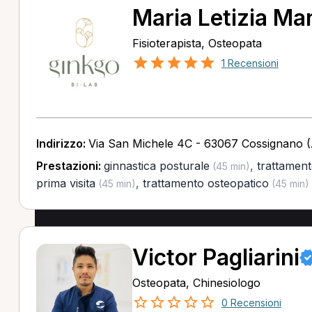
Maria Letizia Ma
Fisioterapista, Osteopata
1 Recensioni
Indirizzo:
Via San Michele 4C - 63067 Cossignano 
Prestazioni:
ginnastica posturale
,
trattament
(45 min)
prima visita
,
trattamento osteopatico
(45 min)
(45 min)
Victor Pagliarini
Osteopata, Chinesiologo
0 Recensioni