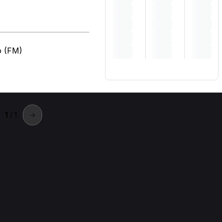
o (FM)
1
/ 1
→
lari a San Benedetto del Tro
tto del Tronto.