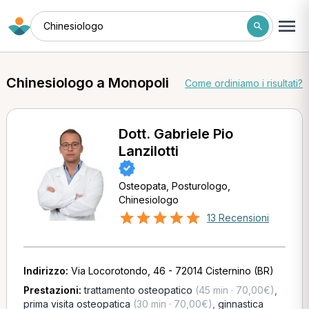
Chinesiologo
Chinesiologo a Monopoli
Come ordiniamo i risultati?
Dott. Gabriele Pio
Lanzilotti
Osteopata, Posturologo,
Chinesiologo
13 Recensioni
Indirizzo:
Via Locorotondo, 46 - 72014 Cisternino (BR)
Prestazioni:
trattamento osteopatico
(45 min · 70,00€)
,
prima visita osteopatica
(30 min · 70,00€)
,
ginnastica