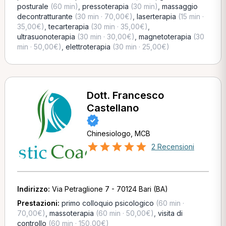
posturale
(60 min)
,
pressoterapia
(30 min)
,
massaggio
decontratturante
(30 min · 70,00€)
,
laserterapia
(15 min ·
35,00€)
,
tecarterapia
(30 min · 35,00€)
,
ultrasuonoterapia
(30 min · 30,00€)
,
magnetoterapia
(30
min · 50,00€)
,
elettroterapia
(30 min · 25,00€)
Dott. Francesco
Castellano
Chinesiologo, MCB
2 Recensioni
Indirizzo:
Via Petraglione 7 - 70124 Bari (BA)
Prestazioni:
primo colloquio psicologico
(60 min ·
70,00€)
,
massoterapia
(60 min · 50,00€)
,
visita di
controllo
(60 min · 150,00€)