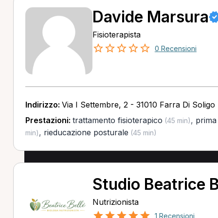
Davide Marsura
Fisioterapista
0 Recensioni
Indirizzo:
Via I Settembre, 2 - 31010 Farra Di Soligo
Prestazioni:
trattamento fisioterapico
,
prima 
(45 min)
,
rieducazione posturale
min)
(45 min)
Studio Beatrice B
Nutrizionista
1 Recensioni