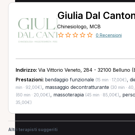
Giulia Dal Canto
Chinesiologo, MCB
0 Recensioni
Indirizzo:
Via Vittorio Veneto, 284 - 32100 Belluno (
Prestazioni:
bendaggio funzionale
,
di
(15 min · 17,00€)
,
massaggio decontratturante
min · 92,00€)
(30 min · 40
,
massoterapia
,
perso
(60 min · 20,00€)
(45 min · 85,00€)
35,00€)
Altri terapisti suggeriti