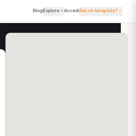
Blog
Esplora
Accedi
Sei un terapista?
ti?