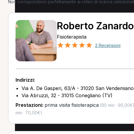
Non corrispondono perfettamente ai criteri di ricerca selezion
Roberto Zanardo
Fisioterapista
2 Recensioni
Indirizzi:
Via A. De Gasperi, 63/A - 31020 San Vendemiano
Via Abruzzi, 32 - 31015 Conegliano (TV)
Prestazioni:
prima visita fisioterapica
(90 min · 90,00€
min · 70,00€)