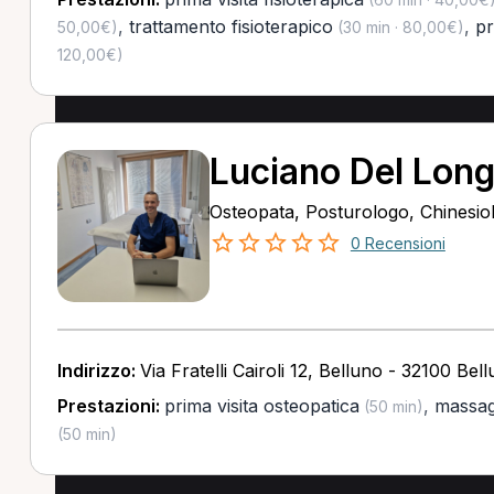
,
trattamento fisioterapico
,
pr
50,00€)
(30 min · 80,00€)
120,00€)
Luciano Del Lon
Osteopata, Posturologo, Chinesi
0 Recensioni
Indirizzo:
Via Fratelli Cairoli 12, Belluno - 32100 Bel
Prestazioni:
prima visita osteopatica
,
massag
(50 min)
(50 min)