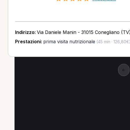
Indirizzo:
Via Daniele Manin - 31015 Conegliano (TV
Prestazioni:
prima visita nutrizionale
(45 min · 126,80€
←
Altre ricerche a Vitto
Altre specializzazioni spesso cercate a Vitto