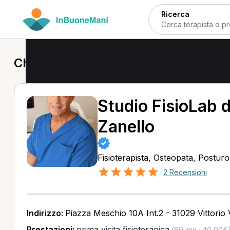
Ricerca
Chinesiologo a Vittorio Veneto
Studio FisioLab d
Zanello
Fisioterapista, Osteopata, Postur
2 Recensioni
Indirizzo:
Piazza Meschio 10A Int.2 - 31029 Vittorio
Prestazioni:
prima visita fisioterapica
(60 min · 40,00€