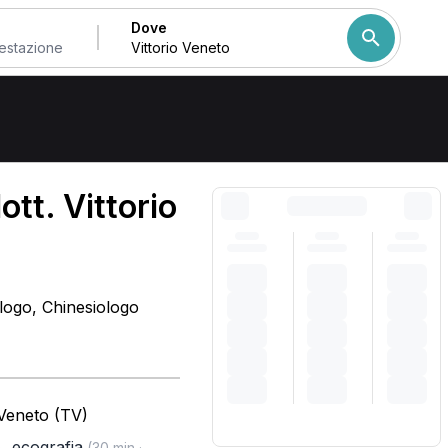
Dove
Come ordiniamo i risulta
ott. Vittorio
ologo, Chinesiologo
 Veneto (TV)
,
ecografia
)
(30 min ·