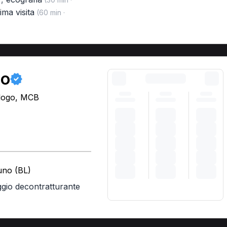
ima visita
(60 min ·
go
ologo, MCB
luno (BL)
gio decontratturante