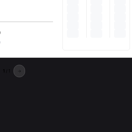
)
)
1
/ 1
→
rio Veneto
rio Veneto.