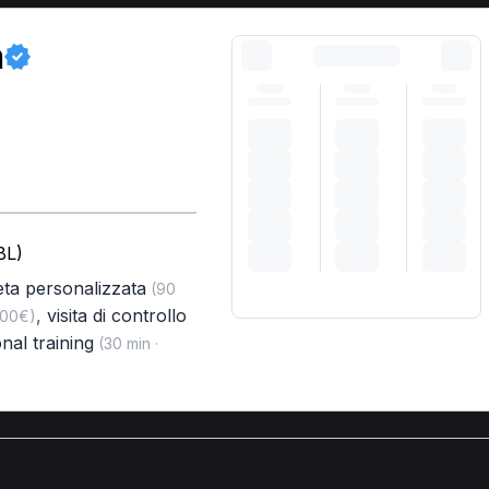
n
BL)
eta personalizzata
(90
,
visita di controllo
,00€)
nal training
(30 min ·