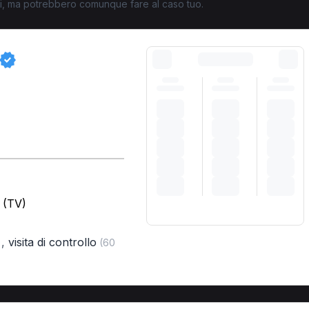
ati, ma potrebbero comunque fare al caso tuo.
 (TV)
,
visita di controllo
)
(60