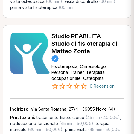
visita osteopatica
(60 min)
,
visita di controllo
(60 min)
,
prima visita fisioterapica
(60 min)
Studio REABILITA -
Studio di fisioterapia di
Matteo Zonta
Fisioterapista, Chinesiologo,
Personal Trainer, Terapista
occupazionale, Osteopata
0 Recensioni
Indirizzo:
Via Santa Romana, 27/4 - 36055 Nove (VI)
Prestazioni:
trattamento fisioterapico
(45 min · 40,00€)
,
rieducazione funzionale
(45 min · 50,00€)
,
terapia
manuale
(60 min · 60,00€)
,
prima visita
(45 min · 50,00€)