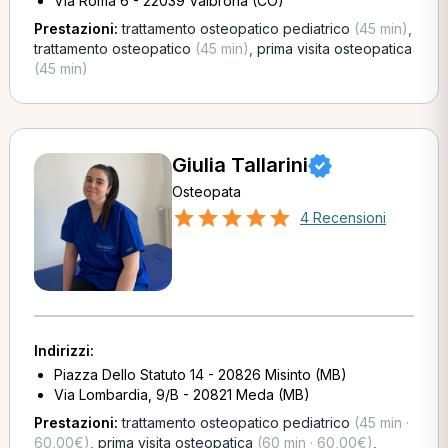
Via Roma 6 - 22039 Valbrona (CO)
Prestazioni:
trattamento osteopatico pediatrico
(45 min)
,
trattamento osteopatico
(45 min)
,
prima visita osteopatica
(45 min)
Giulia Tallarini
Osteopata
4 Recensioni
Indirizzi:
Piazza Dello Statuto 14 - 20826 Misinto (MB)
Via Lombardia, 9/B - 20821 Meda (MB)
Prestazioni:
trattamento osteopatico pediatrico
(45 min ·
60,00€)
,
prima visita osteopatica
(60 min · 60,00€)
,