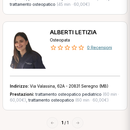
trattamento osteopatico
(45 min · 60,00€)
ALBERTI LETIZIA
Osteopata
0 Recensioni
Indirizzo:
Via Valassina, 62A - 20831 Seregno (MB)
Prestazioni:
trattamento osteopatico pediatrico
(60 min ·
60,00€)
,
trattamento osteopatico
(60 min · 60,00€)
←
1
/ 1
→