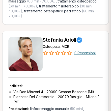
massaggio
(60 min · 70,00€)
,
trattamento osteopatico
(60 min · 70,00€)
,
trattamento fisioterapico
(30 min ·
40,00€)
,
trattamento osteopatico pediatrico
(60 min ·
70,00€)
Stefania Arioli
Osteopata, MCB
0 Recensioni
Indirizzi:
Via Don Minzoni 4 - 20090 Cesano Boscone (MI)
Piazzetta Del Commercio - 20079 Basiglio - Milano 3
(MI)
Prestazioni:
linfodrenaggio manuale
(50 min)
,