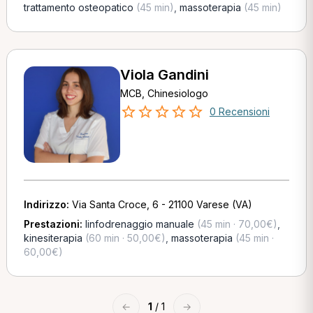
trattamento osteopatico
(45 min)
,
massoterapia
(45 min)
Viola Gandini
MCB, Chinesiologo
0 Recensioni
Indirizzo:
Via Santa Croce, 6 - 21100 Varese (VA)
Prestazioni:
linfodrenaggio manuale
(45 min · 70,00€)
,
kinesiterapia
(60 min · 50,00€)
,
massoterapia
(45 min ·
60,00€)
←
1
/ 1
→