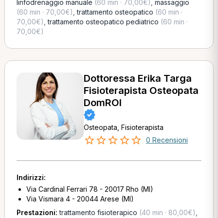
linfodrenaggio manuale
(60 min · 70,00€)
,
massaggio
(60 min · 70,00€)
,
trattamento osteopatico
(60 min ·
70,00€)
,
trattamento osteopatico pediatrico
(60 min ·
70,00€)
Dottoressa Erika Targa
Fisioterapista Osteopata
DomROI
Osteopata, Fisioterapista
0 Recensioni
Indirizzi:
Via Cardinal Ferrari 78 - 20017 Rho (MI)
Via Vismara 4 - 20044 Arese (MI)
Prestazioni:
trattamento fisioterapico
(40 min · 80,00€)
,