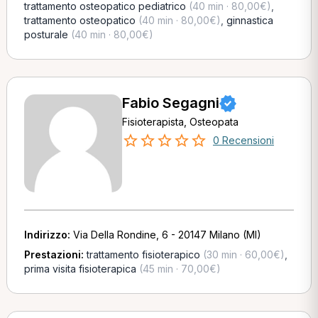
trattamento osteopatico pediatrico
(40 min · 80,00€)
,
trattamento osteopatico
(40 min · 80,00€)
,
ginnastica
posturale
(40 min · 80,00€)
Fabio Segagni
Fisioterapista, Osteopata
0 Recensioni
Indirizzo:
Via Della Rondine, 6 - 20147 Milano (MI)
Prestazioni:
trattamento fisioterapico
(30 min · 60,00€)
,
prima visita fisioterapica
(45 min · 70,00€)