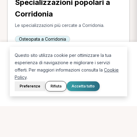
Specializzazioni popolari a
Corridonia
Le specializzazioni più cercate a Corridonia.
Osteopata a Corridonia
Massofisioterapista a Corridonia
Questo sito utilizza cookie per ottimizzare la tua
esperienza di navigazione e migliorare i servizi
offerti. Per maggiori informazioni consulta la
Cookie
Policy
.
Preferenze
Rifiuta
Accetta tutto
La piattaforma per trovare il terapista giusto, vicino a te.
PORTALE
SUPPORTO
Sei un paziente?
Contatti
Sei un terapista?
Guide