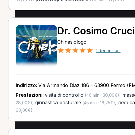
Dr. Cosimo Cruci
Chinesiologo
1 Recensioni
Indirizzo:
Via Armando Diaz 186 - 63900 Fermo (F
Prestazioni:
visita di controllo
,
masso
(40 min · 30,00€)
,
ginnastica posturale
,
rieduca
28,00€)
(45 min · 16,25€)
60,00€)