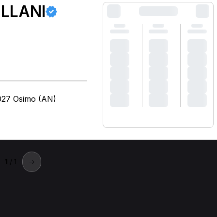
LLANI
027 Osimo (AN)
1
/ 1
→