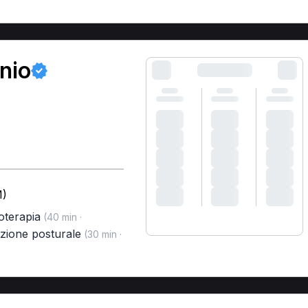
nio
M)
terapia
(40 min ·
zione posturale
(30 min ·