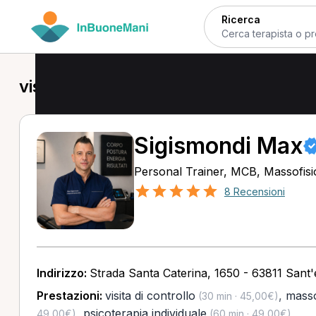
Ricerca
visita di controllo a Corridonia
Sigismondi Max
Personal Trainer, MCB, Massofisi
8 Recensioni
Indirizzo:
Strada Santa Caterina, 1650 - 63811 Sant
Prestazioni:
visita di controllo
,
masso
(30 min · 45,00€)
,
psicoterapia individuale
49,00€)
(60 min · 49,00€)