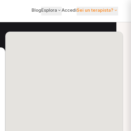
Blog
Esplora
Accedi
Sei un terapista?
ti?