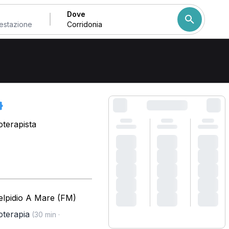
Dove
Come ordiniamo i risulta
oterapista
'elpidio A Mare (FM)
terapia
(30 min ·