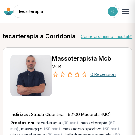
tecarterapia
tecarterapia a Corridonia
Come ordiniamo i risultati?
Massoterapista Mcb
MCB
0 Recensioni
Indirizzo:
Strada Cluentina - 62100 Macerata (MC)
Prestazioni:
tecarterapia
(30 min)
,
massoterapia
(60
min)
,
massaggio
(60 min)
,
massaggio sportivo
(60 min)
,
ultrasuonoterapia
(20 min)
,
linfodrenaggio manuale
(60