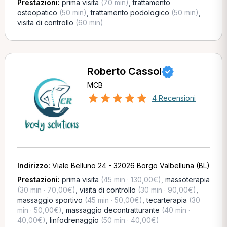
Prestazioni:
prima visita
(70 min)
,
trattamento
osteopatico
(50 min)
,
trattamento podologico
(50 min)
,
visita di controllo
(60 min)
Roberto Cassol
MCB
4 Recensioni
Indirizzo:
Viale Belluno 24 - 32026 Borgo Valbelluna (BL)
Prestazioni:
prima visita
(45 min · 130,00€)
,
massoterapia
(30 min · 70,00€)
,
visita di controllo
(30 min · 90,00€)
,
massaggio sportivo
(45 min · 50,00€)
,
tecarterapia
(30
min · 50,00€)
,
massaggio decontratturante
(40 min ·
40,00€)
,
linfodrenaggio
(50 min · 40,00€)