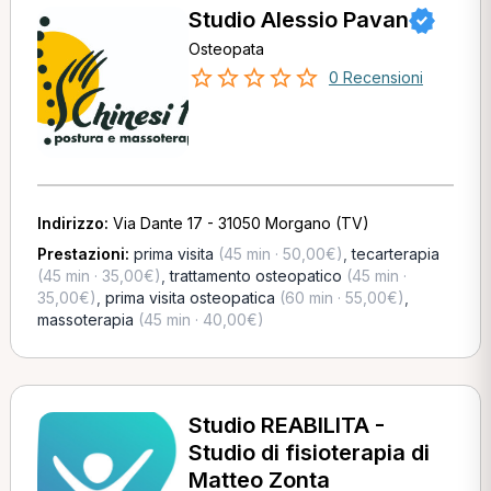
Studio Alessio Pavan
Osteopata
0 Recensioni
Indirizzo:
Via Dante 17 - 31050 Morgano (TV)
Prestazioni:
prima visita
(45 min · 50,00€)
,
tecarterapia
(45 min · 35,00€)
,
trattamento osteopatico
(45 min ·
35,00€)
,
prima visita osteopatica
(60 min · 55,00€)
,
massoterapia
(45 min · 40,00€)
Studio REABILITA -
Studio di fisioterapia di
Matteo Zonta