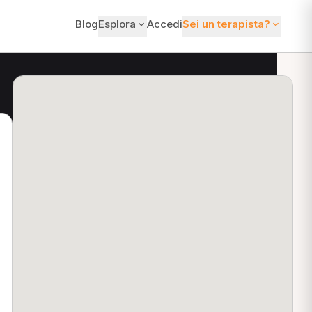
Blog
Esplora
Accedi
Sei un terapista?
ti?