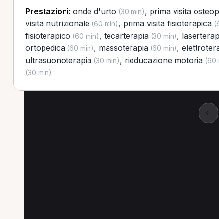
Prestazioni:
onde d'urto
,
prima visita osteop
(30 min)
visita nutrizionale
,
prima visita fisioterapica
(60 min)
(6
fisioterapico
,
tecarterapia
,
laserterap
(60 min)
(30 min)
ortopedica
,
massoterapia
,
elettroter
(60 min)
(60 min)
ultrasuonoterapia
,
rieducazione motoria
(30 min)
(60 
(30 min)
←
Altre prestazioni a B
Altre prestazioni disponibili per Dietista a Br