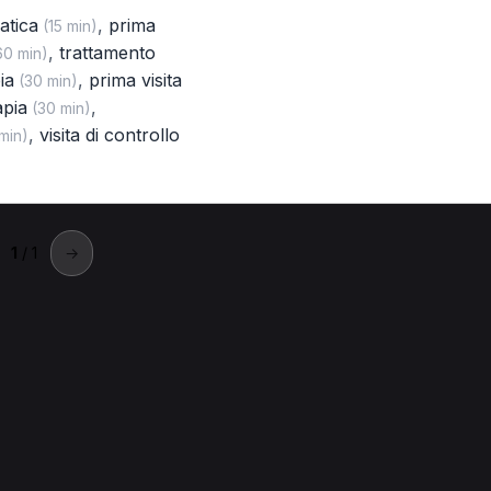
atica
,
prima
(15 min)
,
trattamento
0 min)
ia
,
prima visita
(30 min)
apia
,
(30 min)
,
visita di controllo
min)
1
/ 1
→
rescia
escia.