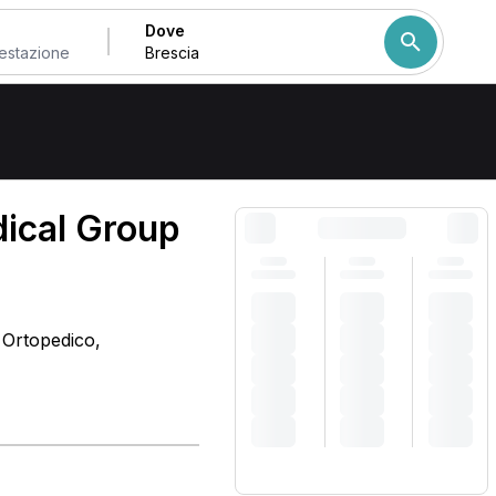
Dove
Come ordiniamo i risulta
dical Group
, Ortopedico,