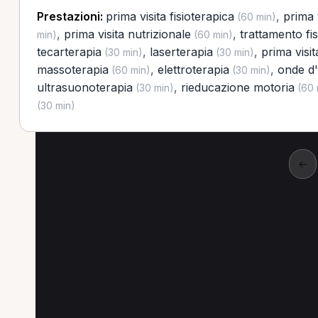
Prestazioni:
prima visita fisioterapica
,
prima 
(60 min)
,
prima visita nutrizionale
,
trattamento fi
min)
(60 min)
tecarterapia
,
laserterapia
,
prima visi
(30 min)
(30 min)
massoterapia
,
elettroterapia
,
onde d'
(60 min)
(30 min)
ultrasuonoterapia
,
rieducazione motoria
(30 min)
(60 
(30 min)
←
Altre prestazioni a B
Altre prestazioni disponibili per Dietista a Br