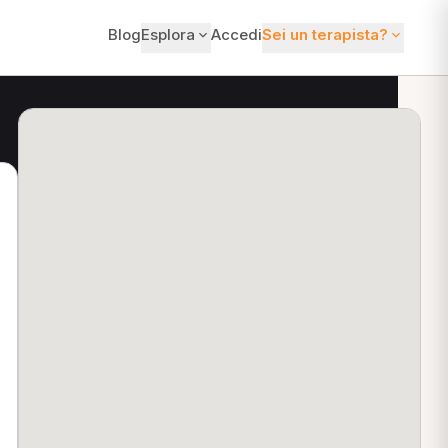
Blog
Esplora
Accedi
Sei un terapista?
ti?