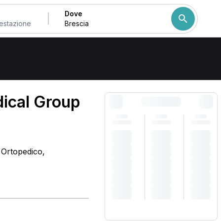
Dove
Come ordiniamo i risulta
dical Group
, Ortopedico,