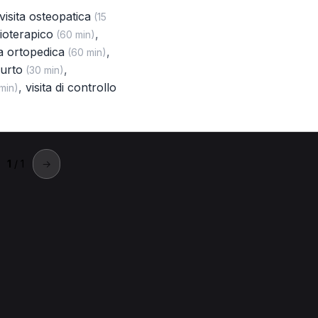
visita osteopatica
(15
sioterapico
,
(60 min)
ta ortopedica
,
(60 min)
urto
,
(30 min)
,
visita di controllo
min)
1
/ 1
→
rescia
escia.