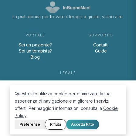
La piattaforma per trovare il terapista giusto, vicino a te.
PORTALE
SUPPORTO
Sei un paziente?
Contatti
Sei un terapista?
Guide
Blog
LEGALE
Termini e condizioni
Privacy Policy
Questo sito utilizza cookie per ottimizzare la tua
Cookie Policy
esperienza di navigazione e migliorare i servizi
offerti. Per maggiori informazioni consulta la
Cookie
Policy
.
Preferenze
Rifiuta
Accetta tutto
© 2026 D.Lab S.r.l. — InBuoneMani