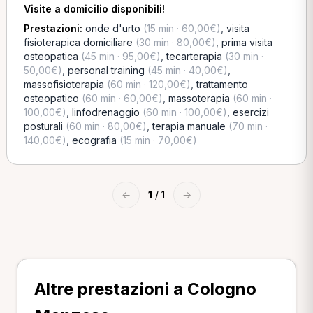
Visite a domicilio disponibili!
Prestazioni:
onde d'urto
(15 min · 60,00€)
,
visita
fisioterapica domiciliare
(30 min · 80,00€)
,
prima visita
osteopatica
(45 min · 95,00€)
,
tecarterapia
(30 min ·
50,00€)
,
personal training
(45 min · 40,00€)
,
massofisioterapia
(60 min · 120,00€)
,
trattamento
osteopatico
(60 min · 60,00€)
,
massoterapia
(60 min ·
100,00€)
,
linfodrenaggio
(60 min · 100,00€)
,
esercizi
posturali
(60 min · 80,00€)
,
terapia manuale
(70 min ·
140,00€)
,
ecografia
(15 min · 70,00€)
←
1
/ 1
→
Altre prestazioni a Cologno