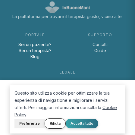
La piattaforma per trovare il terapista giusto, vicino a te.
PORTALE
SUPPORTO
Sei un paziente?
Contatti
Sei un terapista?
Guide
Blog
LEGALE
Termini e condizioni
Privacy Policy
Questo sito utilizza cookie per ottimizzare la tua
Cookie Policy
esperienza di navigazione e migliorare i servizi
offerti. Per maggiori informazioni consulta la
Cookie
Policy
.
Preferenze
Rifiuta
Accetta tutto
© 2026 D.Lab S.r.l. — InBuoneMani