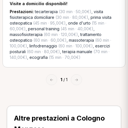
Visite a domicilio disponibili!
Prestazioni:
tecarterapia
(30 min · 50,00€)
,
visita
fisioterapica domiciliare
(30 min · 80,00€)
,
prima visita
osteopatica
(45 min · 95,00€)
,
onde d'urto
(15 min ·
60,00€)
,
personal training
(45 min · 40,00€)
,
massofisioterapia
(60 min · 120,00€)
,
trattamento
osteopatico
(60 min · 60,00€)
,
massoterapia
(60 min ·
100,00€)
,
linfodrenaggio
(60 min · 100,00€)
,
esercizi
posturali
(60 min · 80,00€)
,
terapia manuale
(70 min ·
140,00€)
,
ecografia
(15 min · 70,00€)
←
1
/ 1
→
Altre prestazioni a Cologno